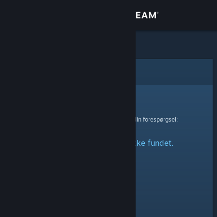
Log på
Butik
Fællesskab
Fejl
Om
Beklager!
Der skete en fejl ved behandling af din forespørgsel:
Support
Den angivne profil blev ikke fundet.
Skift sprog
Hent Steam-mobilappen
Vis desktop-webside