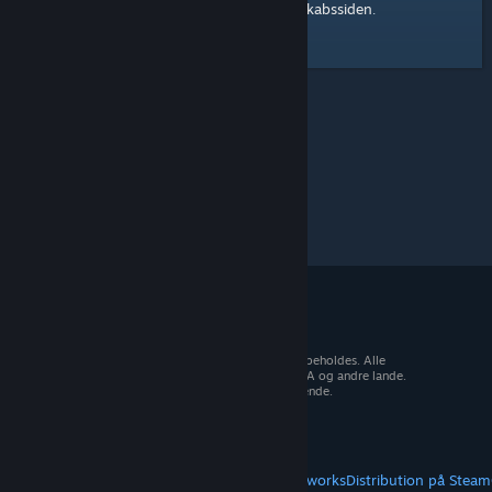
Steam-fællesskabssiden
Her er et link til
.
© 2026 Valve Corporation. Alle rettigheder forbeholdes. Alle
varemærker tilhører deres respektive ejere i USA og andre lande.
Moms inkluderet i alle priser, hvor det er gældende.
Hent mobilapps
STEAM
Om Steam
Steam-abonnentaftale
Steamworks
Distribution på Steam