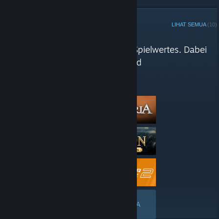
KURATOR STEAM
LIHAT SEMUA
(10)
Das Zockvolk ulasan
"Alle Spiele entsprechend ihres Spielwertes. Dabei
achten wir vor allem auf Spaß und
Langzeitspielbarkeit."
Berikut ialah ulasan terkini oleh Das Zockvolk
LIHAT SEMUA