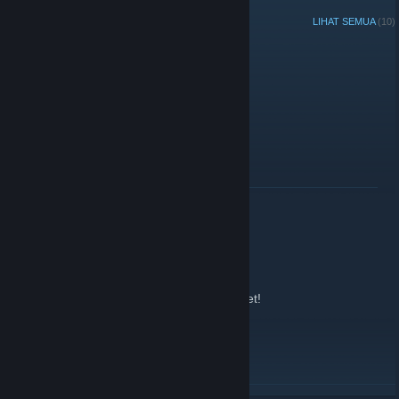
PENGUMUMAN TERKINI
LIHAT SEMUA
(10)
TTT- Event
27 Disember, 2019 -
Sens
| 1 Komen
Kommt ran, wenn Bock!
BACA LAGI
Password set!
25 Februari, 2018 -
Sens
| 0 Komen
The Password for the Teamspeak is now set!
IF you like to get the pw:
Please send a message to a admin.
thx
BACA LAGI