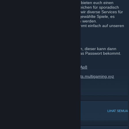
Wir sind eine Multigaming-Community. Wir bieten euch einen
privaten TS mit Stammcommunity und Bereichen für sporadisch
vorbeischauende Spieler. Weiterhin bieten wir diverse Services für
unsere Mitglieder wie Gameserver für ausgewählte Spiele, es
können auch jederzeit neue vorgeschlagen werden.
Falls ihr Bock habt, mal reinzuschauen kommt einfach auf unseren
Teamspeak: ts.zockvolk.de.
Teamspeak IP:
ts.dezv.de
PW: Bitte erfragen.
>>Ihr könnt gerne einen Admin anschreiben, dieser kann dann
entscheiden, ob ihr auf den TS dürft und das Passwort bekommt.
Es gibt ebenfalls einen Discord "Server".
Discord:
https://discordapp.com/invite/gatPAp8
Alternative Teamspeak IP: ts.zockvolk.de ;
ts.multigaming.xyz
Aktuelle Gameserver/Services:
Siehe TS.
PERBINCANGAN POPULAR
LIHAT SEMUA