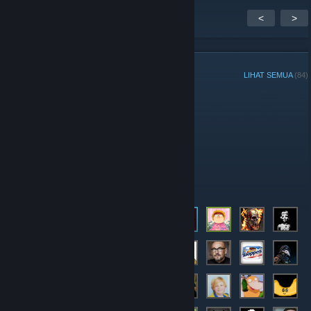
<
>
AHLI KUMPULAN
LIHAT SEMUA
(84)
Pentadbir
Moderator
Ahli