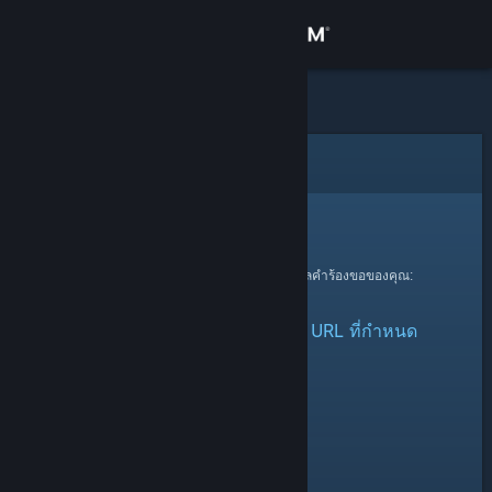
เข้าสู่ระบบ
ร้านค้า
ชุมชน
ข้อผิดพลาด
เกี่ยวกับ
ขออภัย!
ฝ่ายสนับสนุน
ตรวจพบข้อผิดพลาดขณะกำลังประมวลผลคำร้องขอของคุณ:
ไม่มีกลุ่มที่สามารถเรียกได้จาก URL ที่กำหนด
เปลี่ยนภาษา
รับแอป Steam แบบพกพา
ชมเว็บไซต์สำหรับเดสก์ท็อป