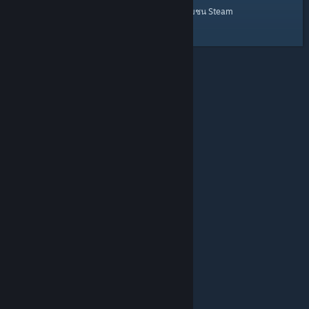
หน้าหลัก
นี่คือลิงก์สำหรับ
ของชุมชน Steam
© Valve Corporation สงวนลิขสิทธิ์ เครื่องหมายการค้า
ทั้งหมดเป็นทรัพย์สินของเจ้าของที่เกี่ยวข้องในสหรัฐอเมริกา
และประเทศอื่น
นโยบายความเป็นส่วนตัว
|
กฎหมาย
|
การช่วยการเข้าถึง
|
ข้อตกลงการสมัครสมาชิกของ
Steam
|
การคืนเงิน
|
คุกกี้