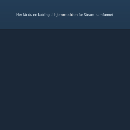
hjemmesiden
Her får du en kobling til
for Steam-samfunnet.