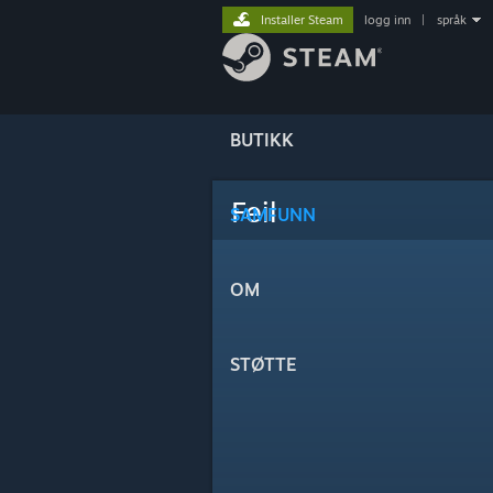
Installer Steam
logg inn
|
språk
BUTIKK
Feil
SAMFUNN
OM
STØTTE