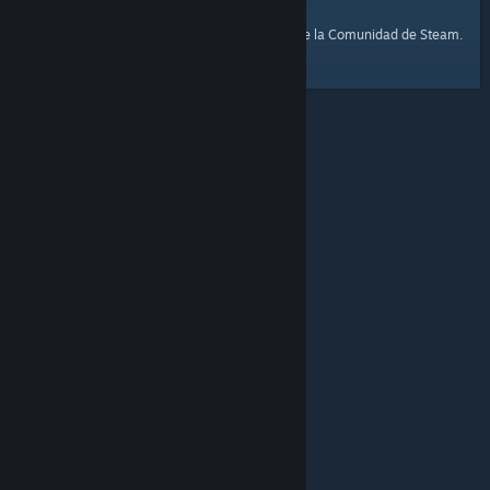
página de inicio
Aquí tienes un enlace a la
de la Comunidad de Steam.
© Valve Corporation. Todos los derechos reservados.
Todas las marcas registradas pertenecen a sus
respectivos dueños en EE. UU. y otros países.
Política
de Privacidad
|
Información legal
|
Accesibilidad
|
Acuerdo de Suscriptor a Steam
|
Reembolsos
|
Cookies