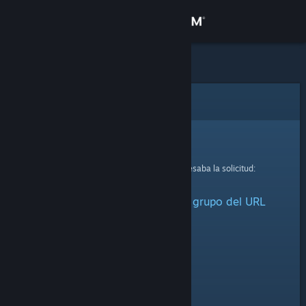
Iniciar sesión
Tienda
Comunidad
Error
Acerca de
Lo sentimos.
Se produjo un error mientras se procesaba la solicitud:
Soporte
No se pudo recuperar ningún grupo del URL
Cambiar idioma
facilitado.
Obtener la aplicación de Steam Mobile
Ver versión clásica