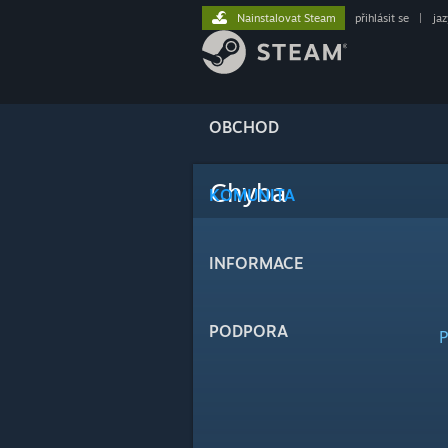
Nainstalovat Steam
přihlásit se
|
ja
OBCHOD
Chyba
KOMUNITA
INFORMACE
PODPORA
P