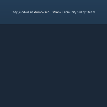
domovskou stránku
Tady je odkaz na
komunity služby Steam.