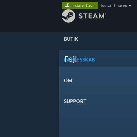
Installer Steam
log på
|
sprog
BUTIK
Fejl
FÆLLESSKAB
OM
SUPPORT