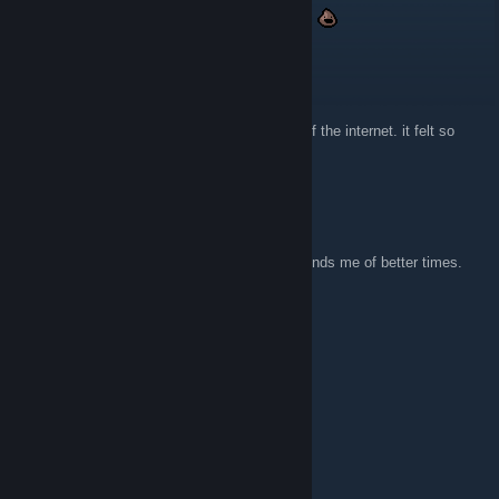
suppp still visiting this website after 10 years
Darkwing Duke
29 listopada 2025 o 8:17
I keep comming back to it. I loved that age of the internet. it felt so
much more innocent
Jerakal
20 listopada 2025 o 7:38
Super glad someone archived this site. Reminds me of better times.
xXx_GumiChan_xXx
13 czerwca 2025 o 15:34
Gives me strong z0r.de vibes.
bozonomics
15 lutego 2024 o 23:17
hell YEAH!!!