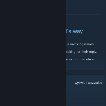
CZYTAJ DALEJ
Server down, backup on it's way
11 lutego 2020 -
JantsoP
| Komentarzy: 4
There is currently issue with main server due invoicing issues.
I have already contacted the host and I'm waiting for their reply.
In the meantime, I'm setting up a backup server for this site so
please, bear with me.
CZYTAJ DALEJ
Komentarzy:
32
wyświetl wszystkie
dookie pookie
10 marca o 21:36