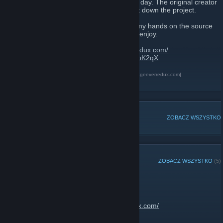
As we all know, 8th of July 2017 was a sad day. The original creator
of The Best 404 Page Ever decided to shut down the project.
After talking with the original creator, i got my hands on the source
code and created this new site for us all to enjoy.
Website link:
https://thebest404pageeverredux.com/
Send your flash files:
https://discord.gg/w8bK2qX
The Best 404 Page Ever Redux
[thebest404pageeverredux.com]
Discord
[discord.gg]
POPULARNE DYSKUSJE
ZOBACZ WSZYSTKO
OSTATNIE OGŁOSZENIA
ZOBACZ WSZYSTKO
(5)
Site is now back up
13 lutego 2020 -
JantsoP
| Komentarzy: 2
Go enjoy:
https://thebest404pageeverredux.com/