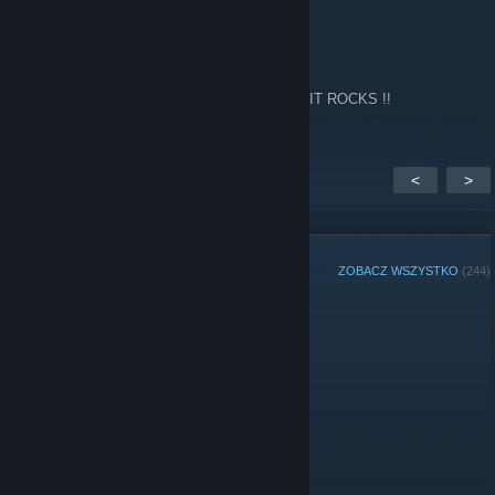
Fps
14 lutego 2024 o 2:13
Every now and again I go back to this site !! IT ROCKS !!
<
>
CZŁONKOWIE GRUPY
ZOBACZ WSZYSTKO
(244)
Administratorzy