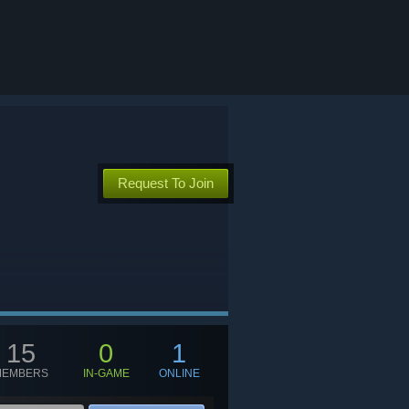
Request To Join
15
0
1
MEMBERS
IN-GAME
ONLINE