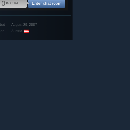
0
Enter chat room
IN CHAT
ded
August 29, 2007
ion
Austria