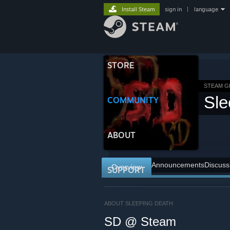
Install Steam
sign in
|
language
STORE
STEAM 
Sle
COMMUNITY
ABOUT
Announcements
Discuss
Overview
SUPPORT
ABOUT SLEEPING DEATH
SD @ Steam