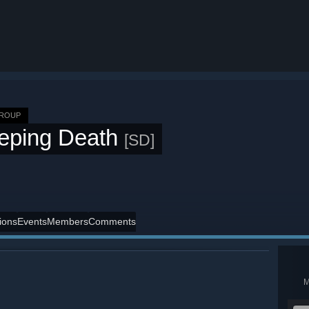
GROUP
eping Death
[SD]
ions
Events
Members
Comments