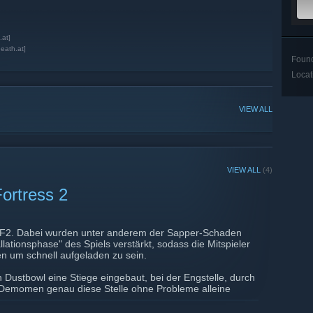
.at]
death.at]
Foun
Locat
VIEW ALL
VIEW ALL
(4)
ortress 2
 TF2. Dabei wurden unter anderem der Sapper-Schaden
llationsphase" des Spiels verstärkt, sodass die Mitspieler
en um schnell aufgeladen zu sein.
Dustbowl eine Stiege eingebaut, bei der Engstelle, durch
 Demomen genau diese Stelle ohne Probleme alleine
fair den Blauen gegenüber. Deshalb haben sie hier einen