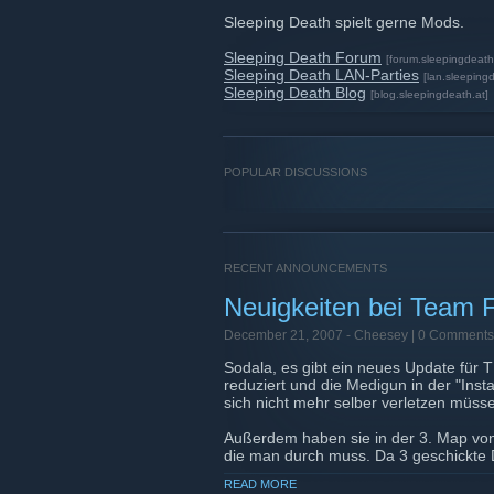
Sleeping Death spielt gerne Mods.
Sleeping Death Forum
[forum.sleepingdeath
Sleeping Death LAN-Parties
[lan.sleeping
Sleeping Death Blog
[blog.sleepingdeath.at]
POPULAR DISCUSSIONS
RECENT ANNOUNCEMENTS
Neuigkeiten bei Team F
December 21, 2007 -
Cheesey
| 0 Comments
Sodala, es gibt ein neues Update für
reduziert und die Medigun in der "Insta
sich nicht mehr selber verletzen müss
Außerdem haben sie in der 3. Map von 
die man durch muss. Da 3 geschickte
halten könnten, ist es ein bisschen un
READ MORE
"zweiten" Weg eingebaut, seht selbst: