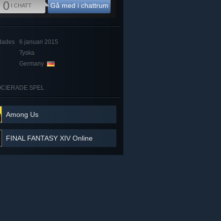
0
Gå med i chattrum
I CHATT
dades
6 januari 2015
k
Tyska
Germany
CIERADE SPEL
Among Us
FINAL FANTASY XIV Online