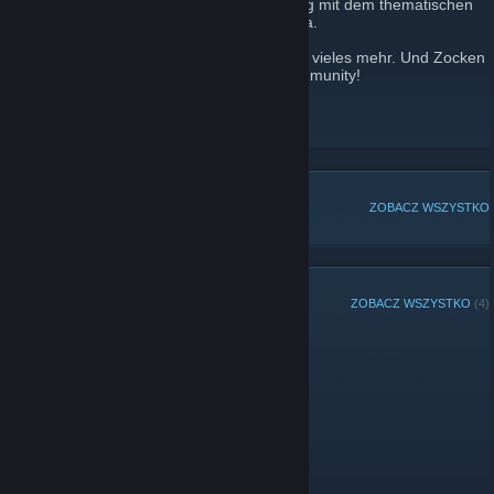
SEVENGAMER.DE ist ein freier Hobby-Blog mit dem thematischen
Schwerpunkten Gaming, Anime und Manga.
Wir schreiben News, Reviews, Kritiken und vieles mehr. Und Zocken
auch immer wieder gerne mit unserer Community!
https://sevengamer.de
DISCORD
[discord.gg]
POPULARNE DYSKUSJE
ZOBACZ WSZYSTKO
CZŁONKOWIE GRUPY
ZOBACZ WSZYSTKO
(4)
Administratorzy
Moderatorzy