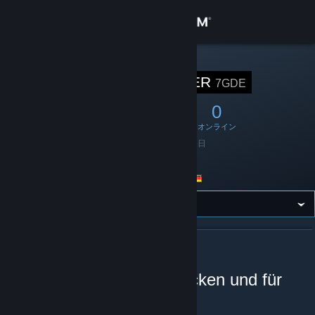
サインイン
ストア
STEAM グループ
SEVENGAMER
7GDE
コミュニティ
4
0
0
メンバー
ゲーム中
オンライン
詳細
設立日
2015年1月6日
言語
ドイツ語
サポート
Germany
場所
言語を変更
Steamモバイルアプリを入手
SEVENGAMER について
デスクトップウェブサイトを表示
Eine Community zum Zocken und für
mehr.