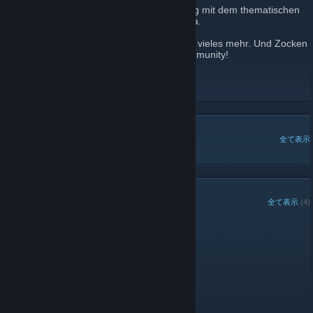
SEVENGAMER.DE ist ein freier Hobby-Blog mit dem thematischen
Schwerpunkten Gaming, Anime und Manga.
Wir schreiben News, Reviews, Kritiken und vieles mehr. Und Zocken
auch immer wieder gerne mit unserer Community!
https://sevengamer.de
DISCORD
[discord.gg]
人気のスレッド
全て表示
グループメンバー
全て表示
(4)
管理人
モデレーター