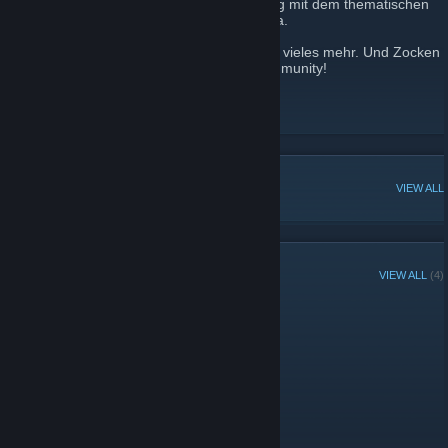
SEVENGAMER.DE ist ein freier Hobby-Blog mit dem thematischen
Schwerpunkten Gaming, Anime und Manga.
Wir schreiben News, Reviews, Kritiken und vieles mehr. Und Zocken
auch immer wieder gerne mit unserer Community!
https://sevengamer.de
DISCORD
[discord.gg]
POPULAR DISCUSSIONS
VIEW ALL
GROUP MEMBERS
VIEW ALL
(4)
Administrators
Moderators