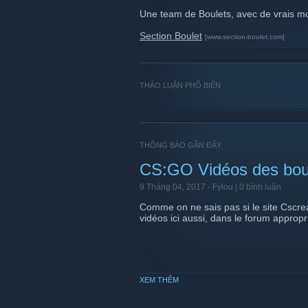
Une team de Boulets, avec de vrais m
Section Boulet
[www.section-boulet.com]
THẢO LUẬN PHỔ BIẾN
THÔNG BÁO GẦN ĐÂY
CS:GO Vidéos des bou
9 Tháng 04, 2017 -
Fylou
| 0 bình luận
Comme on ne sais pas si le site Cscrea
vidéos ici aussi, dans le forum appropr
XEM THÊM