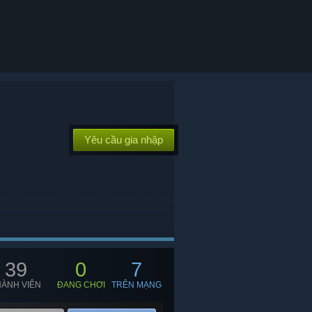
Yêu cầu gia nhập
39
0
7
HÀNH VIÊN
ĐANG CHƠI
TRÊN MẠNG