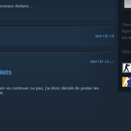
orceaux dedans ...
Thành
Ngôn
XEM TẤT CẢ
Địa đ
TRÒ 
XEM TẤT CẢ
(2)
lets
m va continuer ou pas, j'ai donc décidé de poster les
ié.