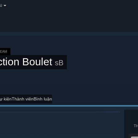
gữ
TEAM
tion Boulet
sB
ự kiện
Thành viên
Bình luận
T