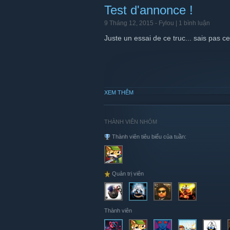
Test d'annonce !
9 Tháng 12, 2015 -
Fylou
| 1 bình luận
Juste un essai de ce truc... sais pas c
XEM THÊM
THÀNH VIÊN NHÓM
Thành viên tiêu biểu của tuần:
Quản trị viên
Thành viên