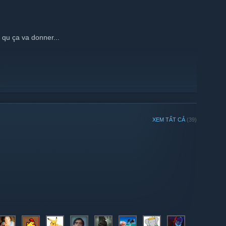
e qu ça va donner...
XEM TẤT CẢ
(39)