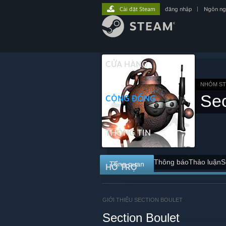
Cài đặt Steam
đăng nhập
|
Ngôn n
CỬA HÀNG
NHÓM S
Sec
CỘNG ĐỒNG
THÔNG TIN
Thông báo
Thảo luận
S
Tổng quan
HỖ TRỢ
GIỚI THIỆU SECTION BOULET
Section Boulet