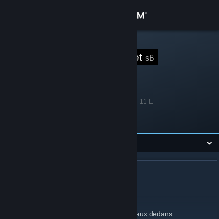
登入
商店
STEAM 群組
Section Boulet
sB
社群
39
3
4
成員
遊戲中
線上
關於
創立
2007 年 8 月 11 日
語言
法文
客服
France
地區
變更語言
取得 Steam 行動應用程式
關於 SECTION BOULET
檢視電腦版網頁
Section Boulet
Une team de Boulets, avec de vrais morceaux dedans ...