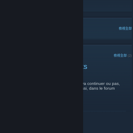
Section Boulet
[www.section-boulet.com]
熱門討論
檢視全部
近期公告
檢視全部
(2)
CS:GO Vidéos des boulets
2017 年 4 月 9 日 -
Fylou
| 0 則留言
Comme on ne sais pas si le site Cscream va continuer ou pas,
j'ai donc décidé de poster les vidéos ici aussi, dans le forum
approprié.
繼續閱讀
Test d'annonce !