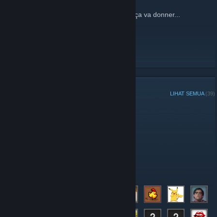
9 Disember, 2015 -
Fylou
| 1 Komen
Juste un essai de ce truc... sais pas ce qu ça va donner...
BACA LAGI
AHLI KUMPULAN
LIHAT SEMUA
(39)
Pemain Terbaik Minggu Ini bagi Kumpulan:
Pentadbir
Ahli