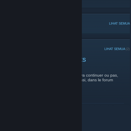
Section Boulet
[www.section-boulet.com]
PERBINCANGAN POPULAR
LIHAT SEMUA
PENGUMUMAN TERKINI
LIHAT SEMUA
(2)
CS:GO Vidéos des boulets
9 April, 2017 -
Fylou
| 0 Komen
Comme on ne sais pas si le site Cscream va continuer ou pas,
j'ai donc décidé de poster les vidéos ici aussi, dans le forum
approprié.
BACA LAGI
Test d'annonce !