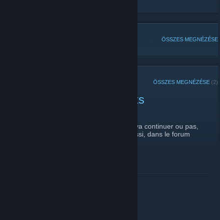
Section Boulet
[www.section-boulet.com]
NÉPSZERŰ TÉMÁK
ÖSSZES MEGNÉZÉSE
KÖZELMÚLTBELI BEJELENTÉSEK
ÖSSZES MEGNÉZÉSE
(2)
CS:GO Vidéos des boulets
2017. április 9. -
Fylou
| 0 megjegyzés
Comme on ne sais pas si le site Cscream va continuer ou pas,
j'ai donc décidé de poster les vidéos ici aussi, dans le forum
approprié.
OLVASD TOVÁBB
Test d'annonce !