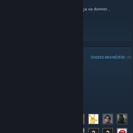
2015. december 9. -
Fylou
| 1 megjegyzés
Juste un essai de ce truc... sais pas ce qu ça va donner...
OLVASD TOVÁBB
CSOPORTTAGOK
ÖSSZES MEGNÉZÉSE
(39)
A csoport „Hét játékosa”:
Adminisztrátorok:
Tagok: