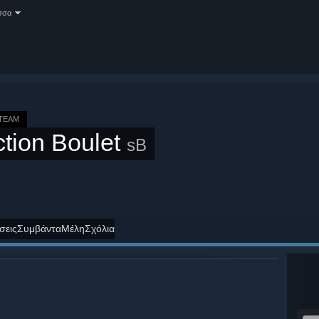
σσα
TEAM
tion Boulet
sB
σεις
Συμβάντα
Μέλη
Σχόλια