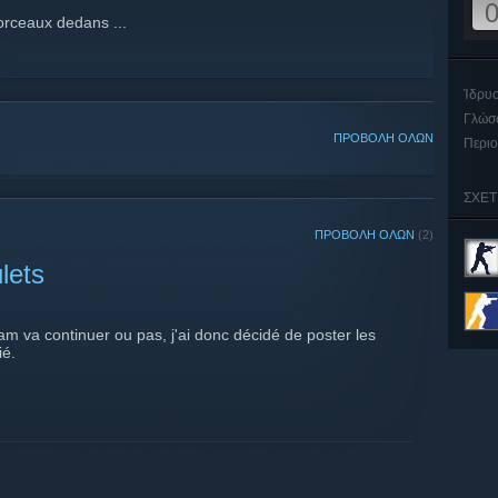
orceaux dedans ...
Ίδρυ
Γλώσ
ΠΡΟΒΟΛΗ ΟΛΩΝ
Περι
ΣΧΕΤ
ΠΡΟΒΟΛΗ ΟΛΩΝ
(2)
lets
m va continuer ou pas, j'ai donc décidé de poster les
ié.