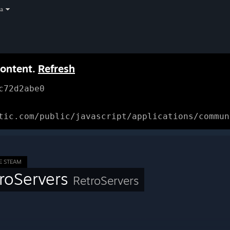
a
content.
Refresh
c72d2abe0
tic.com/public/javascript/applications/commun
E STEAM
roServers
RetroServers