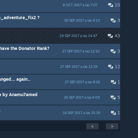
10
8 OCT 2017 a las 7:07
e_adventure_fix2 ?
3
30 SEP 2017 a las 9:13
43
29 SEP 2017 a las 14:47
 have the Donator Rank?
3
27 SEP 2017 a las 12:52
12
27 SEP 2017 a las 12:19
ed.... again...
1
27 SEP 2017 a las 8:01
te by Anamu7amed
5
26 SEP 2017 a las 6:03
.
1
16 SEP 2017 a las 15:19
<
>