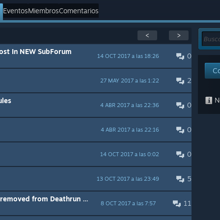
Eventos
Miembros
Comentarios
<
>
ost In NEW SubForum
0
14 OCT 2017 a las 18:26
C
2
27 MAY 2017 a las 1:22
No
ules
0
4 ABR 2017 a las 22:36
0
4 ABR 2017 a las 22:16
0
14 OCT 2017 a las 0:02
5
13 OCT 2017 a las 23:49
Toxic and Timebomb should be removed from Deathrun rtd.
11
8 OCT 2017 a las 7:57