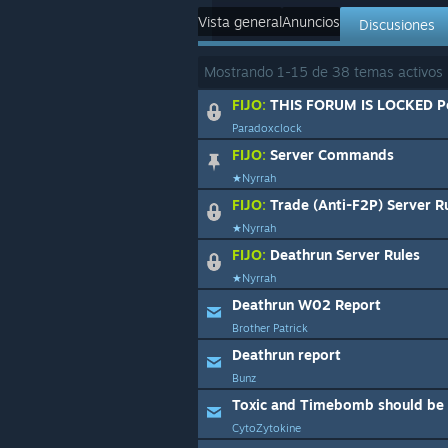
Vista general
Anuncios
Discusiones
Mostrando
1
-
15
de
38
temas activos
FIJO:
THIS FORUM IS LOCKED P
Paradoxclock
FIJO:
Server Commands
★Nyrrah
FIJO:
Trade (Anti-F2P) Server R
★Nyrrah
FIJO:
Deathrun Server Rules
★Nyrrah
Deathrun W02 Report
Brother Patrick
Deathrun report
Bunz
CytoZytokine