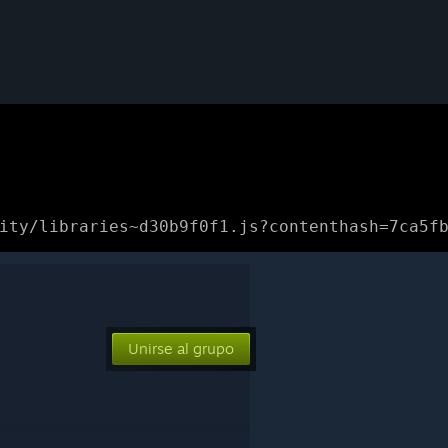
ity/libraries~d30b9f0f1.js?contenthash=7ca5f
Unirse al grupo