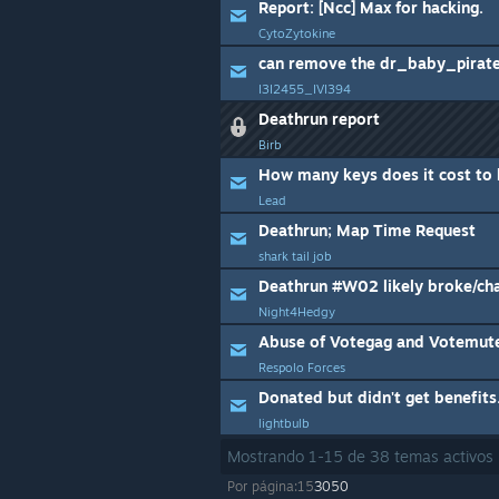
Report: [Ncc] Max for hacking.
CytoZytokine
can remove the dr_baby_pirat
I3I2455_IVI394
Deathrun report
Birb
How many keys does it cost to
Lead
Deathrun; Map Time Request
shark tail job
Deathrun #W02 likely broke/chang
Night4Hedgy
Abuse of Votegag and Votemu
Respolo Forces
Donated but didn't get benefits
lightbulb
Mostrando
1
-
15
de
38
temas activos
Por página:
15
30
50