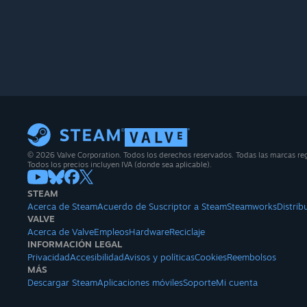
© 2026 Valve Corporation. Todos los derechos reservados. Todas las marcas regi
Todos los precios incluyen IVA (donde sea aplicable).
STEAM
Acerca de Steam
Acuerdo de Suscriptor a Steam
Steamworks
Distrib
VALVE
Acerca de Valve
Empleos
Hardware
Reciclaje
INFORMACIÓN LEGAL
Privacidad
Accesibilidad
Avisos y políticas
Cookies
Reembolsos
MÁS
Descargar Steam
Aplicaciones móviles
Soporte
Mi cuenta