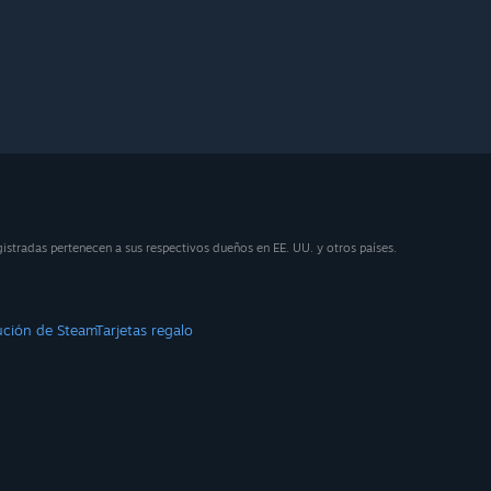
stradas pertenecen a sus respectivos dueños en EE. UU. y otros países.
ución de Steam
Tarjetas regalo