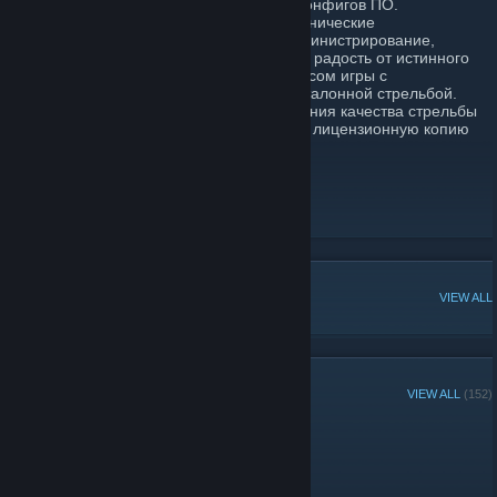
оборудование и корректная настройка конфигов ПО.
Максимально возможные на сегодня технические
характеристики, а также правильное администрирование,
позволили предоставить вам настоящую радость от истинного
наслаждения соревновательным процессом игры с
удивительным комфортом геймплея и эталонной стрельбой.
Настоятельно рекомендуем: Для улучшения качества стрельбы
на нашем сервере советуем приобрести лицензионную копию
STEAM клиента Counter-Strike 1.6
Тех. Администратор
[vk.com]
Группа [В]контакте
[vk.com]
Купить услуги
[vk.com]
POPULAR DISCUSSIONS
VIEW ALL
GROUP MEMBERS
VIEW ALL
(152)
Group Player of the Week: