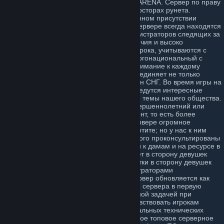
Добро пожаловать на сервер RED BULL ARENA. Сервер по праву
входит в десяток лучших серверов на просторах рунета.
Общество Сервера Основано на постоянном присутствии
интеллигентных игроков в онлайне. На сервере всегда находятся
достаточное количество активных администраторов следящих за
порядком не выходящим за рамки приличия и высоко
моральные принципы и устои каждого игрока, учитываются с
приоритетом. Контингент на сервере многонациональный с
различными культурами и религиями. Внимание к каждому
игроку, уважительно равное. Сервер объединяет не только
игроков многих городов России но и стран СНГ. Во время игры на
сервере царит позитивная атмосфера, ведутся интересные
дискуссии затрагивающие самые разные темы нашего общества.
Основной контингент игроков имеют совершеннолетний или
сформировавшийся возрастной контингент, то есть более
старшие игроки за 20 и более лет. На сервере огромное
количество дам, девушек, женщин, как хотите; но у нас к ним
особое отношение! Администраторы строго проконсультированы
и уведомлены об повышенном внимании к дамам и на ресурсе в
целом выделен более сильный приоритет в сторону девушек
игроков. Все нетактичные и дурацкие шутки в сторону девушек
незамедлительно пресекаются администраторами
сервера.Сборка сервера уникальная, сервер обновляется как
минимум 2-3 раза в месяц. Приоритетом сервера в первую
очередь является - честная игра! Основной задачей при
создании ресурса стояла цель дать почувствовать игрокам
эффект от совокупности сочетания уникальных технических
качеств, таких как: локальная сеть, мощное топовое серверное