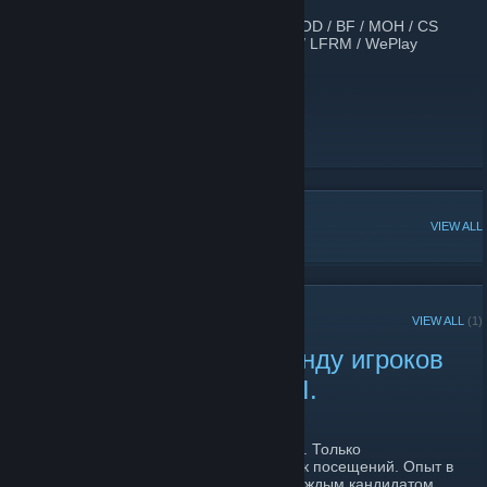
Команда активно играет в игры серий: COD / BF / MOH / CS
Участвуем в Турнирах и Лигах ESL / 4PL / LFRM / WePlay
FACEBOOK
[www.facebook.com]
ВКонтакте
[vk.com]
YOUTUBE
POPULAR DISCUSSIONS
VIEW ALL
RECENT ANNOUNCEMENTS
VIEW ALL
(1)
Начинаем набор в Команду игроков
в Call of Duty World WarII.
November 8, 2017 -
RideTheWind
| 0 Comments
Очень жесткие требования к кандидатам. Только
соревновательный режим. Четкий график посещений. Опыт в
игры в FPS (шутерах). Возраст -18+. С каждым кандидатом