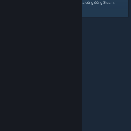
trang chủ
Đây là một đường dẫn đến
của cộng đồng Steam.
© Valve Corporation. Bảo lưu mọi quyền. Tất cả các
thương hiệu là tài sản của chủ sở hữu tương ứng tại
Hoa Kỳ và các quốc gia khác.
Chính sách bảo mật
|
Pháp lý
|
Hỗ trợ tiếp cận
|
Thỏa thuận người đăng
ký Steam
|
Hoàn tiền
|
Về cookie