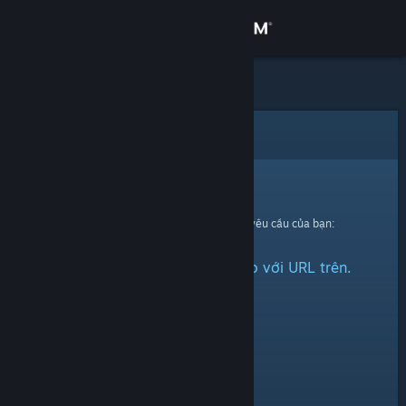
Đăng nhập
Cửa hàng
Cộng đồng
Lỗi
Thông tin
Xin thứ lỗi!
Đã có lỗi xảy ra trong quá trình xử lí yêu cầu của bạn:
Hỗ trợ
Không thể tìm thấy nhóm vào với URL trên.
Thay đổi ngôn ngữ
Cài ứng dụng Steam di động
Xem web cho desktop