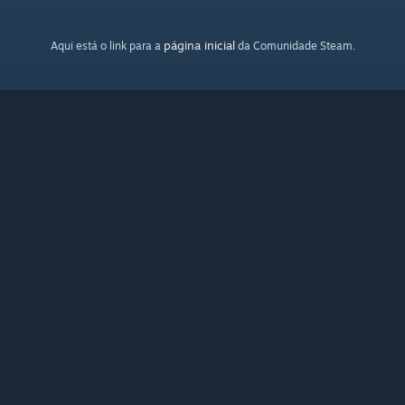
página inicial
Aqui está o link para a
da Comunidade Steam.