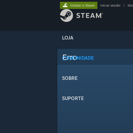
Instalar o Steam
iniciar sessão
|
Idi
LOJA
Erro
COMUNIDADE
SOBRE
SUPORTE