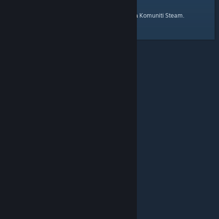
laman utama
Berikut ialah pautan ke
Komuniti Steam.
© Valve Corporation. Hak cipta terpelihara. Semua
tanda dagangan ialah hak milik pemilik masing-masing
di AS dan negara-negara lain.
Dasar Privasi
|
Perundangan
|
Accessibility
|
Perjanjian Pelanggan
Steam
|
Bayaran balik
|
Kuki