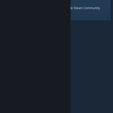
startpagina
Hier is een link naar de
van de Steam Community.
© Valve Corporation. Alle rechten voorbehouden. Alle
handelsmerken zijn eigendom van hun respectieve
eigenaren in de Verenigde Staten en andere landen.
Privacybeleid
|
Juridische informatie
|
Toegankelijkheid
|
Steam Subscriber Agreement
|
Terugbetalingen
|
Cookies