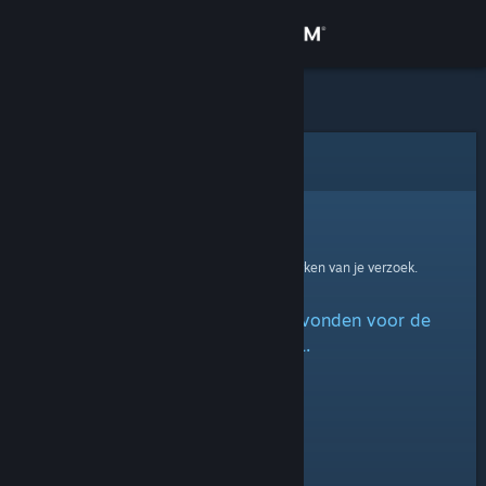
Inloggen
Winkel
Community
Fout
Over
Helaas!
Er is een fout opgetreden bij het verwerken van je verzoek.
Ondersteuning
Er kon geen groep worden gevonden voor de
Taal wijzigen
opgegeven URL.
Download de mobiele Steam-app
Desktopwebsite weergeven