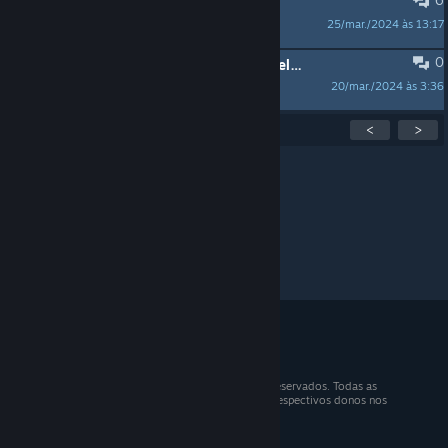
DSA Interessierte gesucht
25/mar./2024 às 13:17
DarkKitten
0
Suche Pen & Paper - Gruppe in Heidelberg
20/mar./2024 às 3:36
Chrome
Exibindo
1
–
15
de
300
tópicos ativos
<
>
Por página:
15
30
50
© 2026 Valve Corporation. Todos os direitos reservados. Todas as
marcas registradas são propriedade dos seus respectivos donos nos
EUA e em outros países.
IVA incluso em todos os preços onde aplicável.