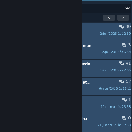
Fórum:
Exibindo
1
–
15
de
300
tópicos ativos
<
>
99
AFIXADO:
Vorstellungsthread
2/jul./2023 às 12:39
Keks
3
AFIXADO:
Starterkit oder wie fängt man an?
2/jul./2019 às 6:54
Keks
41
AFIXADO:
Wie habt ihr hier her gefunden?
3/dez./2018 às 2:05
Biskyn
57
AFIXADO:
Offizieller Tabletop Simulator Thread
6/mar./2018 às 11:11
Keks
1
Spielersuche für DnD 5e Kampagne
12 de mai. às 23:58
FOCU$$
0
Looking to watch // Suche nach zuschaubarem
21/jun./2025 às 17:33
Furminium