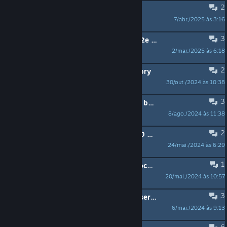
2
Gibt's eig. n' Discord?
7/abr./2025 às 3:16
Nigtro
3
Wrestler für World Wide Wrestling 2e gesucht [Discord&Roll20]
2/mar./2025 às 6:18
jack
2
Warhammer 40.000: Wrath and Glory
30/out./2024 às 10:38
Cleandoctor
3
Suche NPC Faction Leaders - be the bad guy!
8/ago./2024 às 11:38
Bananenbaum
2
Neue Mitspieler für Cyberpunk 2020 gesucht
24/mai./2024 às 6:29
Sakos24619
1
[Online][Pathfinder 1e] Detektei Incocknito sucht 1 bis 2 Ermittler als Verstärkung
20/mai./2024 às 10:57
Soka Ried
3
Wir suchen nach Verstärkung für unsere regelmäßige online PnP Gruppe
6/mai./2024 às 9:13
Dante Fox
6