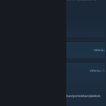
nevét.
A magazin oldala
[www.playdome.hu]
YouTube csatornánk
Facebook oldalunk
[www.facebook.com]
PlayDome online magazin
[www.playdome.hu]
A PlayDome YouTube csatornája
A PlayDome a Facebookon
[www.facebook.com]
POPULAR DISCUSSIONS
VIEW ALL
RECENT ANNOUNCEMENTS
VIEW ALL
(4)
B.Ú.É.K.!
December 31, 2015 -
Sityi
| 0 Comments
Minden kedves olvasónknak
sikerekben/győzelmekben/fragekben/gólokban/pontokban/játékokba
gazdag új évet kívánunk!