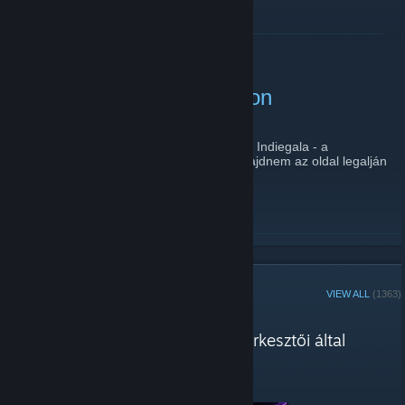
READ MORE
Ingyen Eurofighter Typhoon
November 18, 2015 -
Sityi
| 0 Comments
Eurofighter Typhoon Steam kulcsot oszt az Indiegala - a
https://www.indiegala.com/store
oldalon majdnem az oldal legalján
lehet igényelni.
READ MORE
STEAM CURATOR
VIEW ALL
(1363)
PlayDome.hu reviews
"A PlayDome online magazin szerkesztői által
ajánlott játékok"
Here are a few recent reviews by PlayDome.hu