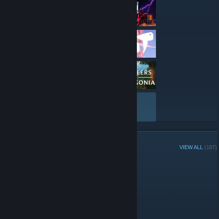
VIEW ALL
GROUP MEMBERS
VIEW ALL
(187)
Administrators