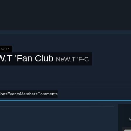
GROUP
.T 'Fan Club
NeW.T 'F-C
ions
Events
Members
Comments