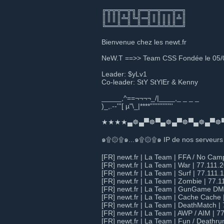
╔╦╦╦═╦╗╔═╦═╦══╦═╗
║║║║╩╣╚╣═╣║║║║║╩║
╚══╩═╩═╩═╩═╩╩╩╩═╝
Bienvenue chez les newt.fr
NeW.T ==>> Team CSS Fondée le 05/
Leader: $yLv1
Co-leader: StY StYlEr & Kenny
_____,^==¬¬¬¬_/|____,_ _ _ _
)_,.--'''[ µ"\_|****””””””””''
★★★★▄☸▄▀☸▀▄☸▄▀☸▀▄☸▄▀☸
๑۩۞۩๑...๑۩۞۩๑ IP de nos serveur
[FR] newt.fr | La Team | FFA / No Ca
[FR] newt.fr | La Team | War | 77.111
[FR] newt.fr | La Team | Surf | 77.111
[FR] newt.fr | La Team | Zombie | 77.
[FR] newt.fr | La Team | GunGame DM
[FR] newt.fr | La Team | Cache Cache 
[FR] newt.fr | La Team | DeathMatch |
[FR] newt.fr | La Team | AWP / AIM | 
[FR] newt.fr | La Team | Fun / Deathr