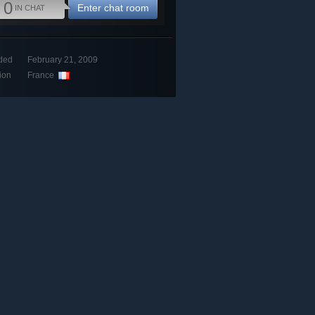
0
Enter chat room
IN CHAT
ded
February 21, 2009
ion
France