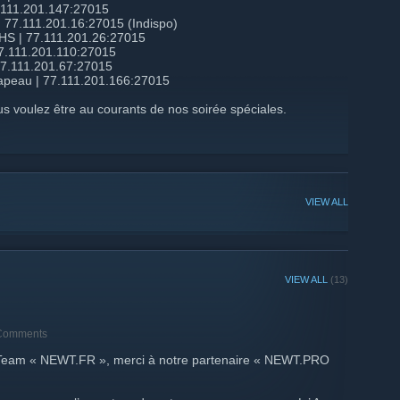
7.111.201.147:27015
| 77.111.201.16:27015 (Indispo)
y HS | 77.111.201.26:27015
 77.111.201.110:27015
 77.111.201.67:27015
rapeau | 77.111.201.166:27015
s voulez être au courants de nos soirée spéciales.
VIEW ALL
VIEW ALL
(13)
 Comments
la Team « NEWT.FR », merci à notre partenaire « NEWT.PRO