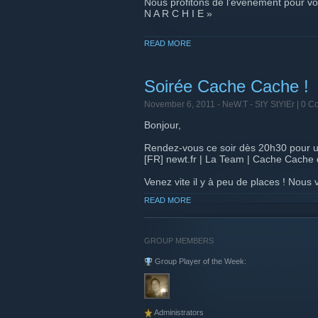
Nous profitons de l’évènement pour vo
N A R C H I E »
IP : 77.111.201.145:27015
READ MORE
Ici tout est permis, rush, campe, règlem
A N A R C H I E
Soirée Cache Cache !
NeW.T-calement,
November 6, 2011 -
NeW.T - StY StYlEr
| 0 C
Bonjour,
@ Bientôt sur newt.fr !
Rendez-vous ce soir dès 20h30 pour u
[FR] newt.fr | La Team | Cache Cache d
Venez vite il y à peu de places ! Nous
Et à bientôt sur newt.fr
READ MORE
GROUP MEMBERS
Group Player of the Week:
Administrators