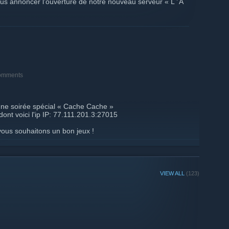
us annoncer l’ouverture de notre nouveau serveur « L ’ A
ent de comptes… ici il n’y a pas de black liste… ici c’est L’
omments
ne soirée spécial « Cache Cache »
ont voici l'ip IP: 77.111.201.3:27015
 vous souhaitons un bon jeux !
VIEW ALL
(123)