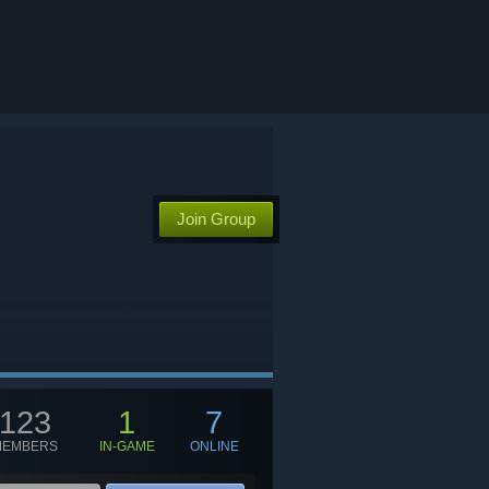
Join Group
123
1
7
MEMBERS
IN-GAME
ONLINE