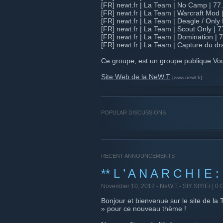
[FR] newt.fr | La Team | No Camp | 7
[FR] newt.fr | La Team | Warcraft Mod 
[FR] newt.fr | La Team | Deagle / Onl
[FR] newt.fr | La Team | Scout Only |
[FR] newt.fr | La Team | Domination |
[FR] newt.fr | La Team | Capture du d
Ce groupe, est un groupe publique.Vou
Site Web de la NeW.T
[www.newt.fr]
POPULAR DISCUSSIONS
RECENT ANNOUNCEMENTS
** L ’ A N A R C H I E :
November 10, 2012 -
NeW.T - StY StYlEr
| 0
Bonjour et bienvenue sur le site de 
» pour ce nouveau thème !