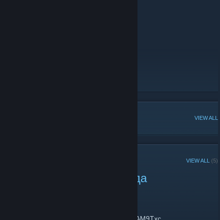
Всех кого интересует — мы ждём вас!
Ссылки:
ДС СЕРВЕР
[discord.gg]
Ютуб канал
Группа вк
[vk.com]
Тг канал
[t.me]
Тик ток
[www.tiktok.com]
Твич
[www.twitch.tv]
Инстаграм
[www.instagram.com]
POPULAR DISCUSSIONS
VIEW ALL
RECENT ANNOUNCEMENTS
VIEW ALL
(5)
Видос с вайбом 2022 года
заказывали?
March 12, 2025 -
nem
| 0 Comments
https://www.youtube.com/watch?v=YnOcHAM9Txc