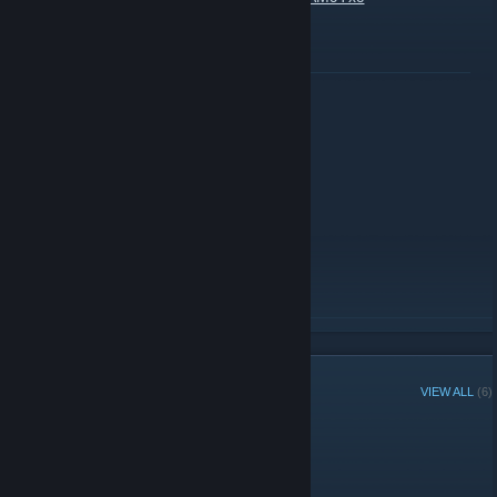
READ MORE
НОВОЕ ВИДЕО
January 5, 2025 -
nem
| 0 Comments
https://youtu.be/_y9gYiNogrI
READ MORE
GROUP MEMBERS
VIEW ALL
(6)
Administrators