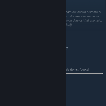
̷O̷s̷o̷r̷e̷
Adesso
Questo commento non è stato ancora analizzato dal nostro sistema di
controllo automatico dei contenuti. Verrà nascosto temporaneamente
finché non verificheremo che non abbia contenuti dannosi (ad esempio,
link a siti web che tentano di rubare informazioni).
lxginov ⇄ TRADING
3 minuti fa
https://steamcommunity.com/tradeoffer/new/?
partner=449705923&token=C147l2Tu
CS2 INVENTORY FOR TRADE
[quote]Knives, gloves, skins and other tradable items.[/quote]
WEAPON SKINS
• M4A1-S | Decimator (BS) / $11.65
• M4A1-S | Briefing (MW) x2 / $9.60