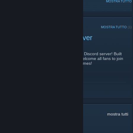
DISCUSSIONI POPOLARI
MOSTRA TUTTO
ANNUNCI RECENTI
MOSTRA TUTTO
(1)
Official mouz Discord Server
20 luglio 2021 -
René
| Commenti: 3
We're happy to announce the official mouz Discord server! Built
by the community for the community, we welcome all fans to join
us for a chat, match talks and of course games!
https://www.discord.gg/mousesports
LEGGI TUTTO
Commenti:
51.137
mostra tutti