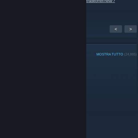
💎💜 tradelink:
https://steamcommunity.com/tradeoffer/new/?
partner=1880667059&token=4ceiZQd3
<
>
MEMBRI DEL GRUPPO
MOSTRA TUTTO
(24,885)
Amministratori
Moderatori
© Valve Corporation. Tutti i diritti riservati. Tutti i marchi
appartengono ai rispettivi proprietari negli Stati Uniti e