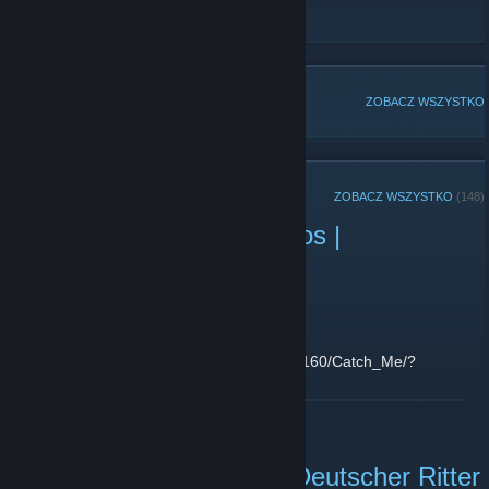
📌
Offizieller Youtube-Channel
📌
Offizielles Instagram
[www.instagram.com]
POPULARNE DYSKUSJE
ZOBACZ WSZYSTKO
OSTATNIE OGŁOSZENIA
ZOBACZ WSZYSTKO
(148)
Schnell Claimen | kostenlos |
MGCDRP
16 lipca -
Autopsie17
| Komentarzy: 0
Noch für kurze Zeit kostenlos!
https://store.steampowered.com/app/1741160/Catch_Me/?
curator_clanid=24129405
CZYTAJ DALEJ
Palworld 1.0 ist jetzt auf Deutscher Ritter