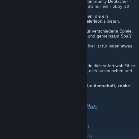
Willkommen bei MGCDRP (
M
ulti
G
aming
C
ommunity
D
eutscher
R
itter
P
latz) der Ort, an dem Gaming mehr als nur ein Hobby ist!
Wir sind eine Gemeinschaft von Gamer*innen, die ein
abwechslungsreiches und entspanntes Spielerlebnis bieten.
Bei uns findest du dedizierte Gameserver für verschiedene Spiele,
ideal für alle, die einfach entspannt zocken und gemeinsam Spaß
haben wollen.
Egal ob Survival, Sandbox oder Roleplay – hier ist für jeden etwas
dabei!
Unser Ziel?
Eine offene, freundliche Community, in der du dich sofort wohlfühlst.
Hier kannst du mit Gleichgesinnten spielen, dich austauschen und
unvergessliche Gaming-Momente erleben.
🔥 Werde Teil von MGCDRP – Zocke mit Leidenschaft, zocke
mit uns! 🔥
𝑺𝒐𝒄𝒊𝒂𝒍-𝑴𝒆𝒅𝒊𝒂 𝑫𝒆𝒖𝒕𝒔𝒄𝒉𝒆𝒓 𝑹𝒊𝒕𝒕𝒆𝒓 𝑷𝒍𝒂𝒕𝒛
📌
Offizieller Twitch-Channel
[www.twitch.tv]
📌
Offizieller Kick-Channel
[www.kick.com]
📌
Offizieller Facebook Seite
[www.facebook.com]
📌
Offizieller Discord
[discord.gg]
📌
Offizielle Homepage
[www.deutscher-ritter-platz.de]