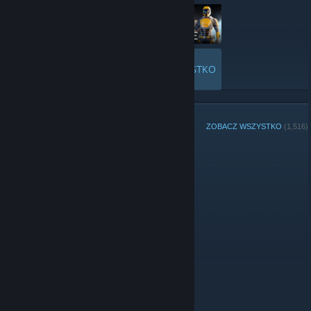
Euer Deutscher Ritter Platz Team
ZOBACZ WSZYSTKO
CZŁONKOWIE GRUPY
ZOBACZ WSZYSTKO
(1,516)
Administratorzy
Moderatorzy
© Valve Corporation. Wszelkie prawa zastrzeżone.
Wszystkie znaki handlowe są własnością ich prawnych
właścicieli w Stanach Zjednoczonych i innych krajach.