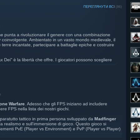
ПЕРЕГЛЯНУТИ ВСІ
(86)
0
 punta a rivoluzionare il genere con una combinazione
y coinvolgente. Ambientato in un vasto mondo medievale, il
 terre incantate, partecipare a battaglie epiche e costruire
x Dei" è la libertà che offre. I giocatori possono scegliere
nti o avventurieri, ognuno con un ruolo importante nella
rafting e commercio sono particolarmente ben sviluppate,
ione degli oggetti e delle strutture.
 forza, con paesaggi dettagliati e animazioni fluide che
nte piacevole. Il sistema di combattimento è dinamico e
a per avere successo nelle battaglie.
0
one Warfare
. Adesso che gli FPS iniziano ad includere
re un'esperienza di gioco ricca e immersiva, capace di
 FPS nella lista dei nostri giochi.
del genere che dei nuovi giocatori.
aratutto tattico in prima persona sviluppato da
Madfinger
 anteprima: l'Early Access su Steam sarà disponibile a
la realismo e sull'immersione di gioco. Questo gioco si
lementi PvE (Player vs Environment) e PvP (Player vs Player)
simula un'isola del sud-est asiatico chiamata Lamang.