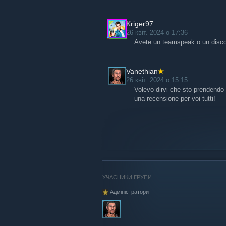
Kriger97
26 квіт. 2024 о 17:36
Avete un teamspeak o un disc
Vanethian
26 квіт. 2024 о 15:15
Volevo dirvi che sto prendendo
una recensione per voi tutti!
УЧАСНИКИ ГРУПИ
Адміністратори