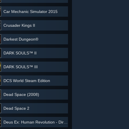
Car Mechanic Simulator 2015
Crusader Kings II
Darkest Dungeon®
DARK SOULS™ II
DARK SOULS™ III
DCS World Steam Edition
Dead Space (2008)
Dead Space 2
Deus Ex: Human Revolution - Director's Cut