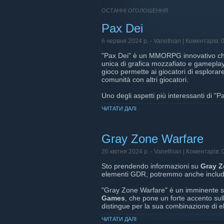
ОСТАННІ ОГОЛОШЕННЯ
Pax Dei
6 червня 2024 р. -
Vanethian
| Коментарів: 
"Pax Dei" è un MMORPG innovativo che
unica di grafica mozzafiato e gamepla
gioco permette ai giocatori di esplorare
comunità con altri giocatori.
Uno degli aspetti più interessanti di "Pa
di diventare guerrieri, artigiani, merca
ЧИТАТИ ДАЛІ
società del gioco. Le meccaniche di c
permettendo una profonda personalizzaz
La grafica del gioco è un vero punto di
Gray Zone Warfare
rendono l'esperienza visiva estremame
strategico, richiedendo abilità e tattic
26 квітня 2024 р. -
Vanethian
| Коментарів: 
Sto prendendo informazioni su
Gray Z
In sintesi, "Pax Dei" promette di offri
elementi GDR, potremmo anche includere
catturare l'attenzione sia dei veterani 
"Gray Zone Warfare" è un imminente sp
Non perdere l'occasione di provarlo in
Games
, che pone un forte accento sul
partire dal 18 giugno.
distingue per la sua combinazione di e
in un vasto ambiente aperto, il quale 
ЧИТАТИ ДАЛІ