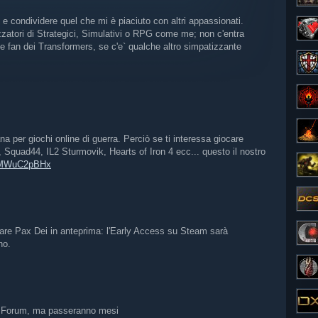
e condividere quel che mi è piaciuto con altri appassionati.
ezzatori di Strategici, Simulativi o RPG come me; non c'entra
 fan dei Transformers, se c'e` qualche altro simpatizzante
a per giochi online di guerra. Perciò se ti interessa giocare
Squad44, IL2 Sturmovik, Hearts of Iron 4 ecc... questo il nostro
/hMWuC2pBHx
vare Pax Dei in anteprima: l'Early Access su Steam sarà
no.
 il Forum, ma passeranno mesi