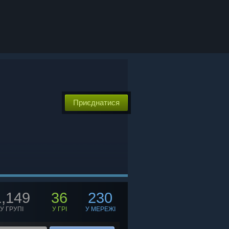
Приєднатися
1,149
36
230
У ГРУПІ
У ГРІ
У МЕРЕЖІ