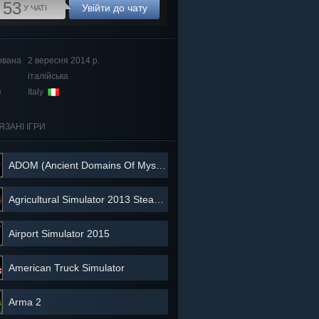
53
Увійти до чату
У ЧАТІ
ована
2 вересня 2014 р.
італійська
е
Italy
ЯЗАНІ ІГРИ
ADOM (Ancient Domains Of Mystery)
Agricultural Simulator 2013 Steam Edition
Airport Simulator 2015
American Truck Simulator
Arma 2