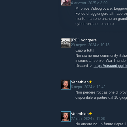
4 листоп. 2025 о 8:09
Mi piace Videogiocare, Leggere 
Felice di aggiungere altri appr
niente ma sono anche un grande
cybertroniano, lo saluto.
[REI] Vongters
29 верес. 2024 о 10:13
Ciao a tutti!
Noi siamo una community italian
insieme a Isonzo, War Thunder, 
Discord ->
https://discord.gg
Vanethian
6 черв. 2024 о 12:42
Non perdere l'occasione di pro
disponibile a partire dal 18 giug
Vanethian
27 квіт. 2024 о 11:39
No ancora no. In futuro riapre