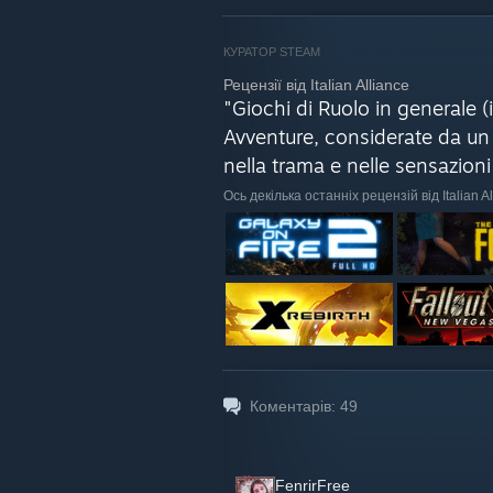
Il gioco permette agli utenti di partec
preziosi che poi devono essere estratti 
future​.
КУРАТОР STEAM
"Gray Zone Warfare" si trova attualment
Рецензії від Italian Alliance
prevedono di implementare numerose fun
"Giochi di Ruolo in generale (i
indubbiamente un gioco ibrido, con e
Avventure, considerate da un p
nella trama e nelle sensazioni
Ось декілька останніх рецензій від Italian A
Коментарів:
49
FenrirFree