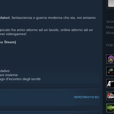
latori
, fantascienza o guerra moderna che sia, noi amiamo
Засн
Мова
giocato fra amici attorno ad un tavolo, online attorno ad un
Місц
 nei videogames!
(su Steam)
ПОВ’
lativo
care insieme
 d'incontro degli iscritti
ПЕРЕГЛЯНУТИ ВСІ