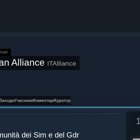
TEAM
ian Alliance
ITAlliance
Заходи
Учасники
Коментарі
Куратор
omunità dei Sim e del Gdr