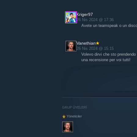
Kriger97
26 Nis 2024 @ 17:36
Avete un teamspeak o un disc
Vanethian
26 Nis 2024 @ 15:15
Volevo dirvi che sto prendendo
una recensione per voi tutti!
GRUP ÜYELERİ
Yöneticiler