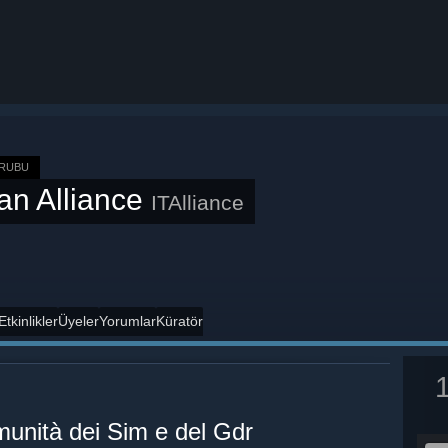
RUBU
ian Alliance
ITAlliance
Etkinlikler
Üyeler
Yorumlar
Küratör
omunità dei Sim e del Gdr