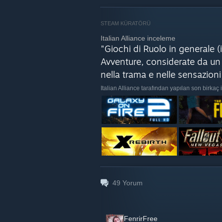
Il gioco permette agli utenti di partec
preziosi che poi devono essere estratti 
future​.
STEAM KÜRATÖRÜ
"Gray Zone Warfare" si trova attualment
Italian Alliance inceleme
prevedono di implementare numerose fun
"Giochi di Ruolo in generale (i
indubbiamente un gioco ibrido, con e
Avventure, considerate da un p
nella trama e nelle sensazioni
Italian Alliance tarafından yapılan son birkaç
49
Yorum
FenrirFree