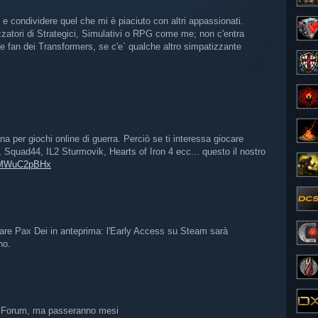
e condividere quel che mi è piaciuto con altri appassionati.
ezzatori di Strategici, Simulativi o RPG come me; non c'entra
 fan dei Transformers, se c'e` qualche altro simpatizzante
a per giochi online di guerra. Perciò se ti interessa giocare
Squad44, IL2 Sturmovik, Hearts of Iron 4 ecc... questo il nostro
/hMWuC2pBHx
vare Pax Dei in anteprima: l'Early Access su Steam sarà
no.
 il Forum, ma passeranno mesi