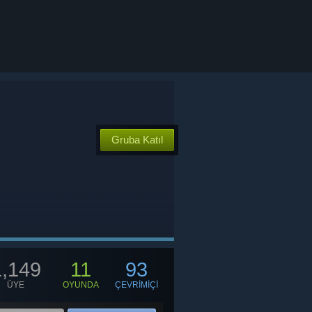
Gruba Katıl
1,149
11
93
ÜYE
OYUNDA
ÇEVRİMİÇİ