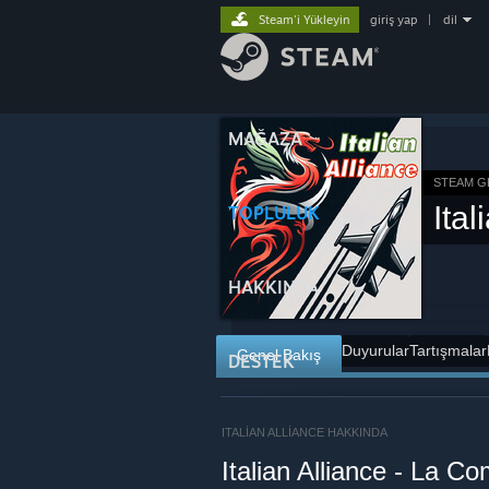
Steam'i Yükleyin
giriş yap
|
dil
MAĞAZA
STEAM G
Ital
TOPLULUK
HAKKINDA
Duyurular
Tartışmalar
Genel Bakış
DESTEK
ITALIAN ALLIANCE HAKKINDA
Italian Alliance - La C