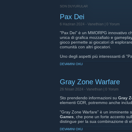
SON DUYURULAR
Pax Dei
6 Haziran 2024 -
Vanethian
| 0 Yorum
"Pax Dei" è un MMORPG innovativo che
unica di grafica mozzafiato e gamepla
gioco permette ai giocatori di esplorare
comunità con altri giocatori.
Uno degli aspetti più interessanti di "Pa
di diventare guerrieri, artigiani, merca
DEVAMINI OKU
società del gioco. Le meccaniche di c
permettendo una profonda personalizzaz
La grafica del gioco è un vero punto di
Gray Zone Warfare
rendono l'esperienza visiva estremame
strategico, richiedendo abilità e tattic
26 Nisan 2024 -
Vanethian
| 0 Yorum
Sto prendendo informazioni su
Gray Z
In sintesi, "Pax Dei" promette di offri
elementi GDR, potremmo anche includere
catturare l'attenzione sia dei veterani 
"Gray Zone Warfare" è un imminente sp
Non perdere l'occasione di provarlo in
Games
, che pone un forte accento sul
partire dal 18 giugno.
distingue per la sua combinazione di e
in un vasto ambiente aperto, il quale 
DEVAMINI OKU