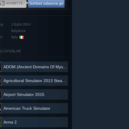
53
Sohbet odasına gir
SOHBETTE
uş
2 Eylül 2014
İtalyanca
um
Italy
KİLİ OYUNLAR
ADOM (Ancient Domains Of Mystery)
Agricultural Simulator 2013 Steam Edition
Airport Simulator 2015
American Truck Simulator
Arma 2