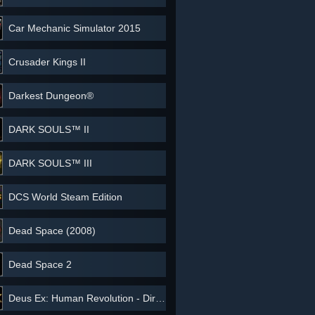
Car Mechanic Simulator 2015
Crusader Kings II
Darkest Dungeon®
DARK SOULS™ II
DARK SOULS™ III
DCS World Steam Edition
Dead Space (2008)
Dead Space 2
Deus Ex: Human Revolution - Director's Cut