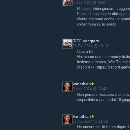
4 Kas 2025 @ 8:09
Mi piace Videogiocare, Leggere 
Felice di aggiungere altri appr
niente ma sono anche un grande
cybertroniano, lo saluto.
[REI] Vongters
29 Eyl 2024 @ 10:13
Ciao a tutti!
Noi siamo una community italian
insieme a Isonzo, War Thunder, 
Discord ->
https://discord.gg
Vanethian
6 Haz 2024 @ 12:42
Non perdere l'occasione di pro
disponibile a partire dal 18 giug
Vanethian
27 Nis 2024 @ 11:39
No ancora no. In futuro riapre