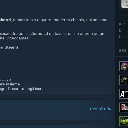
latori
, fantascienza o guerra moderna che sia, noi amiamo
Kurul
Dil
giocato fra amici attorno ad un tavolo, online attorno ad un
Kon
 nei videogames!
(su Steam)
İLİŞ
lativo
care insieme
 d'incontro degli iscritti
TÜMÜNÜ GÖR