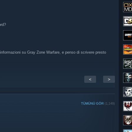
ord?
 informazioni su Gray Zone Warfare, e penso di scrivere presto
<
>
TÜMÜNÜ GÖR
(1,149)