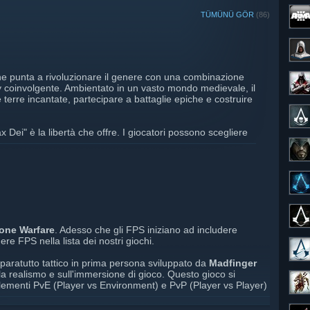
TÜMÜNÜ GÖR
(86)
 punta a rivoluzionare il genere con una combinazione
y coinvolgente. Ambientato in un vasto mondo medievale, il
 terre incantate, partecipare a battaglie epiche e costruire
x Dei" è la libertà che offre. I giocatori possono scegliere
nti o avventurieri, ognuno con un ruolo importante nella
rafting e commercio sono particolarmente ben sviluppate,
ione degli oggetti e delle strutture.
 forza, con paesaggi dettagliati e animazioni fluide che
nte piacevole. Il sistema di combattimento è dinamico e
a per avere successo nelle battaglie.
one Warfare
. Adesso che gli FPS iniziano ad includere
re un'esperienza di gioco ricca e immersiva, capace di
 FPS nella lista dei nostri giochi.
del genere che dei nuovi giocatori.
aratutto tattico in prima persona sviluppato da
Madfinger
 anteprima: l'Early Access su Steam sarà disponibile a
la realismo e sull'immersione di gioco. Questo gioco si
lementi PvE (Player vs Environment) e PvP (Player vs Player)
simula un'isola del sud-est asiatico chiamata Lamang.