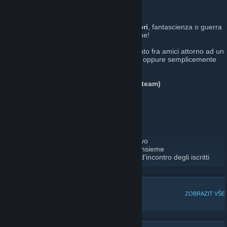
Italian Alliance
La nostra Comunità è dedicata ai
Simulatori
, fantascienza o guerra
moderna che sia, noi amiamo la simulazione!
Ed amiamo anche il
Gioco di Ruolo
, giocato fra amici attorno ad un
tavolo, online attorno ad un virtual desktop oppure semplicemente
nei videogames!
Ospite d'onore:
Life is Feudal Italia (su Steam)
Life is Feudal Pagina su Steam
Obiettivi della Comunità
1)
Promuovere il Gioco di Ruolo e Simulativo
2)
Aggregare gli iscritti Italiani per giocare insieme
3)
Crescere nella Pagina su Steam, luogo d'incontro degli iscritti
OBLÍBENÉ DISKUZE
ZOBRAZIT VŠE