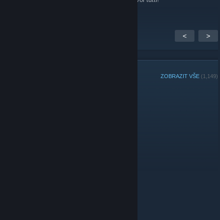
<
>
ČLENOVÉ SKUPINY
ZOBRAZIT VŠE
(1,149)
Správci
© Valve Corporation. Všechna práva vyhrazena.
Všechny ochranné známky jsou vlastnictvím
příslušných subjektů v USA a dalších zemích.
Zásady
ochrany soukromí
|
Právní poučení
|
Přístupnost
|
Smlouva o užívání služby Steam
|
Vrácení peněz
|