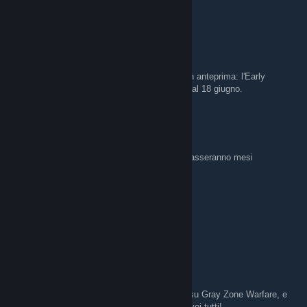
https://discord.gg/hMWuC2pBHx
Vanethian
6. čvn. 2024 v 12.42
Non perdere l'occasione di provare Pax Dei in anteprima: l'Early
Access su Steam sarà disponibile a partire dal 18 giugno.
Vanethian
27. dub. 2024 v 11.39
No ancora no. In futuro riapre il Forum, ma passeranno mesi
Kriger97
26. dub. 2024 v 17.36
Avete un teamspeak o un discord?
Vanethian
26. dub. 2024 v 15.15
Volevo dirvi che sto prendendo informazioni su Gray Zone Warfare, e
penso di scrivere presto una recensione per voi tutti!