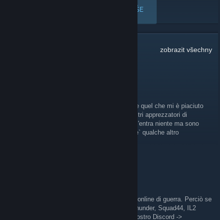
ZOBRAZIT VŠE
Počet komentářů:
49
zobrazit všechny
FenrirFree
4. lis. 2025 v 8.09
Mi piace Videogiocare, Leggere e condividere quel che mi è piaciuto
con altri appassionati. Felice di aggiungere altri apprezzatori di
Strategici, Simulativi o RPG come me; non c'entra niente ma sono
anche un grande fan dei Transformers, se c'e` qualche altro
simpatizzante cybertroniano, lo saluto.
[REI] Vongters
29. zář. 2024 v 10.13
Ciao a tutti!
Noi siamo una community italiana per giochi online di guerra. Perciò se
ti interessa giocare insieme a Isonzo, War Thunder, Squad44, IL2
Sturmovik, Hearts of Iron 4 ecc... questo il nostro Discord ->