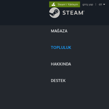
Steam'i Yükleyin
giriş yap
|
dil
MAĞAZA
TOPLULUK
HAKKINDA
DESTEK