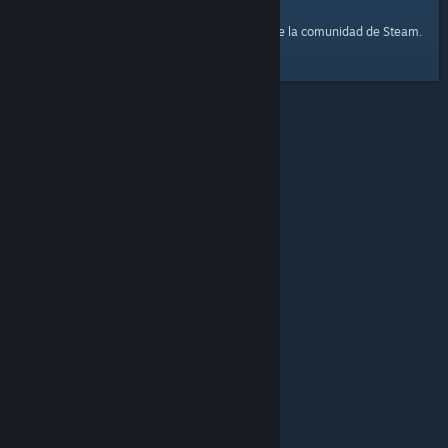
página principal
Aquí tienes un enlace a la
de la comunidad de Steam.
© Valve Corporation. Todos los derechos reservados.
Todas las marcas registradas pertenecen a sus
respectivos dueños en EE. UU. y otros países.
Política
de Privacidad
|
Información legal
|
Accesibilidad
|
Acuerdo de Suscriptor a Steam
|
Reembolsos
|
Cookies