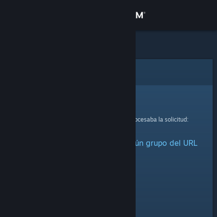
Iniciar sesión
Tienda
Comunidad
Error
Acerca de
Lo sentimos.
Se ha producido un error mientras se procesaba la solicitud:
Soporte
No se ha podido recuperar ningún grupo del URL
Cambiar idioma
facilitado.
Descargar Steam Mobile
Ver versión clásica