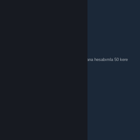
cherej
Apr 4 @ 3:31am
Ana hesabınla gel
𝗘𝗟𝗜𝗧𝗘 | FaRKNaKE
Apr 3 @ 9:08pm
tw bakıldı da mı dırekt hıle dıye ban atıldı ? ana hesabımla 50 kere
gelmıslıgım var
onsra
Apr 2 @ 7:16am
güzel sunucu tavsiye ederim
-kaan
Mar 31 @ 12:21pm
KARŞILIKLI YORUM YAPILIR