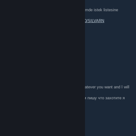
Mar 12 @ 4:03am
Tek başıma geliştirdiğim oyun SILVARN steamde istek listesine
ekleyebilirseniz mutlu olurum dostlar
https://store.steampowered.com/app/4225020/SILVARN
1911
Mar 8 @ 5:22am
ah lan inşallah bir gün cs2 ye dönerim geri
ESAT OKTAY YILDIRAN
Mar 6 @ 4:54am
REP 4 REP INSTANTLY!
ENG: Copy&Paste one of these OR write whatever you want and I will
rep you back 100% i'm online now
RU: пишете что-то из списка ниже , и я вам пишу что захотите я
щас в онлайне :))
+rep brawlhalla top 1
+rep R6S proleague number 1
+rep best player NA
+rep kind person