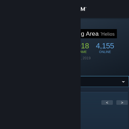
Sign in
Store
STEAM GROUP
Helios Gaming Area
'Helios
Community
34,418
1,018
4,155
MEMBERS
IN-GAME
ONLINE
About
Founded
February 26, 2019
Language
Turkish
Location
Turkey
Support
Change language
Get the Steam Mobile App
434
Comments
<
>
View desktop website
Vagabond
Jul 31 @ 8:01am