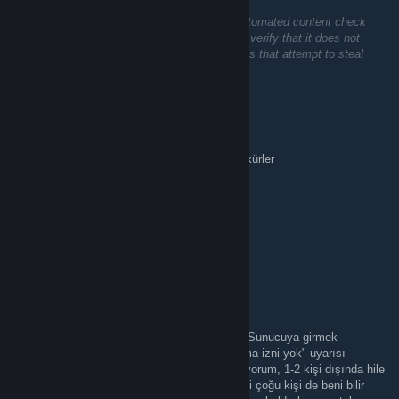
This comment is awaiting analysis by our automated content check
system. It will be temporarily hidden until we verify that it does not
contain harmful content (e.g. links to websites that attempt to steal
information).
Kraseeva
Apr 22 @ 12:30pm
Dün giriş yapamamıştım bugün girdim teşekkürler
cherej
Apr 22 @ 8:10am
Hayır, banlı gözükmüyorsun.
Kraseeva
Apr 21 @ 12:00pm
Ben sunucudan ban mı yedim sebebi nedir? Sunucuya girmek
istediğimde "İstemcinizin bu sunucuya katılma izni yok" uyarısı
alıyorum. Yaklaşık 7-8 aydır sunucuda oynuyorum, 1-2 kişi dışında hile
diyen de olmadı ki zaten değilim. Sunucudaki çoğu kişi de beni bilir