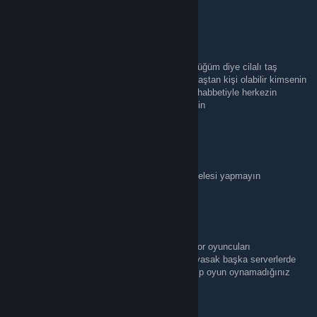
La Casa Niburi
Jun 4 @ 2:21pm
Serverde yaşaça büyük olabilirim sizden büyüğüm diye cilalı taş
devrinden kalmış muamelesi yapmayın her yaştan kişi olabilir kimsenin
dayısı amcası değilim ortamı dayı yeğen muhabbetiyle herkezin
eğlencesi değilim herkez uslubuna dikkat etsin
La Casa Niburi
Jun 4 @ 2:18pm
upper midde beklerken darkta bekliyor muamelesi yapmayın
La Casa Niburi
Jun 4 @ 2:18pm
2 awp var luzumsuz biri aldım işede yaramıyor oyuncuları
cezalandırıyorsunuz pompalı türü silahlarda yasak başka serverlerde
neler yasaksa burdada onlar yasak olsun gelip oyun oynamadığınız
serverde çok fazla yasak var amacınız ne