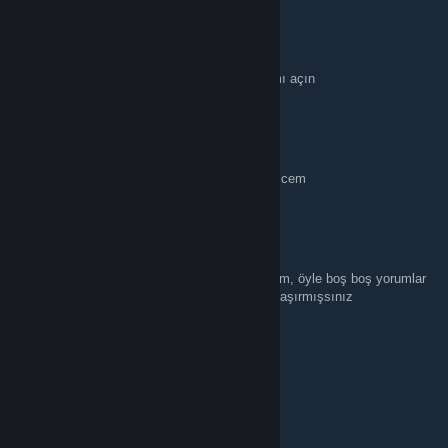
lit
Jul 13 @ 4:24pm
ya durduk yere banladılar beni awpden banımı açın
möRbi
Jul 12 @ 10:07am
steam grubunun yetkisini bi versene bişi denicem
möRbi
Jul 12 @ 10:06am
ayı kardeş sunucunuz ne kadarsa söyle alalım, öyle boş boş yorumlar
atma siz satıla satıla neye hizmet ettiğinizi şaşırmışsınız
Ayı Kardeş
Jul 11 @ 2:46am
Yapma ya öyle mi