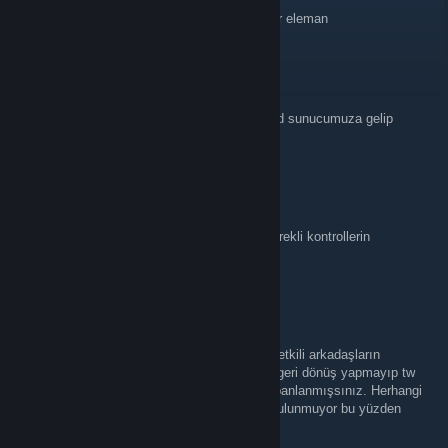
oyundaki hileyi banlayacak diye beni banlıyor eleman
möRbi
Jul 18 @ 12:56am
haksız ban yediğinizi düşünüyorsanız discord sunucumuza gelip
destek kanalından ticket açabilirsiniz.
absolute | qRaxs
Jul 16 @ 4:07am
sebepsiz şekilde banlandım hile denilerek gerekli kontrollerin
yapılmasını talep ediyorum
Dark Hunters
Jul 14 @ 12:52pm
Merhaba lit(yiğithan)[76561199879834986], yetkili arkadaşların
tw(dosya kontrol) mesajlarına ve çağrılarına geri dönüş yapmayıp tw
gelmemişsiniz bu yüzden TwRed gereğince banlanmışsınız. Herhangi
bir sebepsiz veya durduk yere ban durumu bulunmuyor bu yüzden
banınız açılmayacaktır.