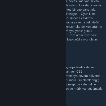
iyice zorlaşıyor. İnsan ister istemez yoruluyor, hevesi kaçıyor. Teknik
kısmı bir şekilde hallediyoruz ama asıl mesele ortam. Eskiden insanlar
oyuna girer, eğlenir, rekabet ederdi. Şimdi herkes bir ego yarışında.
Kim daha iyi, kim daha üstün, kim daha çok konuşur… Oyun ikinci
planda kalmış gibi. Bazıları sunucuları resmen Tinder’a çevirmiş
durumda. Oyun oynamaya mı geliyoruz, başka bir şeye mi belli değil.
Gereksiz tripler, kasıntı hareketler, arkadan konuşmalar derken ortamın
tadı kaçıyor. Şu an Pro, Retake, AWP ve Surf oynuyoruz çünkü
odaklandığımız yeri sağlam tutmak istiyoruz. Bizim amacımız basit:
İnsanlar girsin, oyununu oynasın, keyif alsın. Ego değil saygı olsun.
Oyun oyun gibi kalsın.
cherej
Mar 4 @ 6:34pm
Her şey zamanında güzeldi dostlar. Ancak geçmişe takılı kalanın
geleceği pek aydınlık olmaz. Biz yolumuza bakıyor, CS2
sunucularımızla elimizden gelenin en iyisini yapmaya devam ediyoruz.
Helios’u ilerleyen dönemlerde sadece bir oyun sunucusu olarak değil;
aynı zamanda bir ekipman mağazası ya da konsept bir kafe haline
getirme fikri üzerinde çalışıyoruz. Expiest, ben ve mörbi var gücümüzle
uğraşıyoruz.