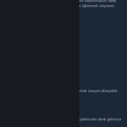
uzun süredir beraber oynuyoruz sonuçta. Banın kaldırılmasını talep
ediyorum. Talebim karşılanmazsa da nedenini öğrenmek istiyorum.
möRbi
Apr 17 @ 12:17pm
Fener :)
cherej
Apr 7 @ 10:36am
@mörbi
Cansu
Apr 7 @ 2:25am
Merhaba tüm gün pcdeyim canım sıkıldı eklemek isteyen ekleyebilir
𝗘𝗟𝗜𝗧𝗘 | FaRKNaKE
Apr 4 @ 1:27pm
adamlar baska oyunlara gırıyorlar ılerleme kaydetmısler denk gelmıyor
bazen tw bakılsın yanı kacmıyoruz