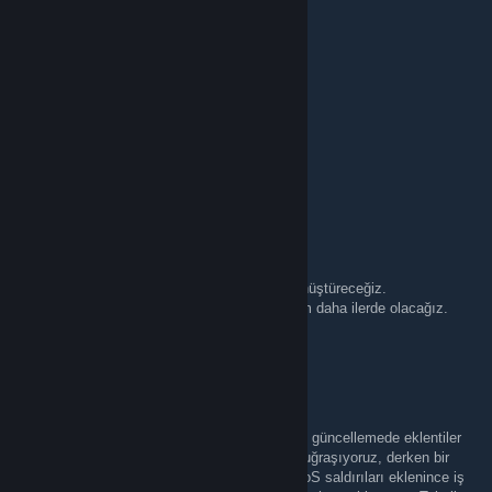
+rep friendly guy
+rep carried lost game
+rep insane play in gwyf
+rep best friend
+rep nice artwork
+rep add me pls
+rep very nice and non-toxic player
+rep AYYYY LMAO
+rep Insane
I LOVE YOU <3
möRbi
Mar 5 @ 8:54am
Helios’u Türkiye’nin en büyük hikayesine dönüştüreceğiz.
Üç genç ne kadar ileri gidebilirse, biz bir adım daha ilerde olacağız.
Zaman her şeyin ilacı.
cherej
Mar 4 @ 6:48pm
CS topluluğu artık eskisi gibi değil. Her gelen güncellemede eklentiler
bozuluyor, sistemler dağılıyor. Toparlıyoruz, uğraşıyoruz, derken bir
bakmışsın yine başa dönmüşüz. Üstüne DDoS saldırıları eklenince iş