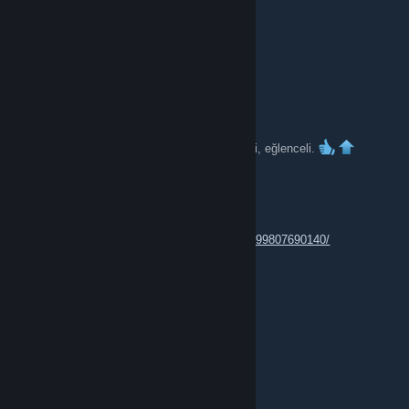
Водитель По Губам
Mar 22 @ 11:25am
+rep
7 Days To Die
Mar 21 @ 10:23am
Çok iyi sunucu, adminler aktif, oyuncular ilgili, eğlenceli.
Tamarisk
Mar 20 @ 5:34pm
https://steamcommunity.com/profiles/76561199807690140/
hile
Cihat Sarsılmaz
Mar 13 @ 8:38am
neden banlandıum ben
xinGiza