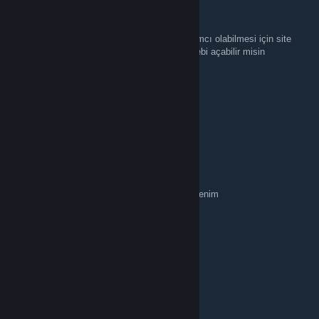
Dark Hunters
Jun 1 @ 12:46pm
Merhaba "-S1" yetkili arkadaşlarımızın yardımcı olabilmesi için site
üzerinden veya discord üzerinden destek talebi açabilir misin
-S1
Jun 1 @ 12:32pm
durduk yere ban yeme sebebi nedir acaba
ye
May 30 @ 10:38am
cherej bey surf sv si yok mudur ? saygılar efenim
✪ Groot ✪
May 11 @ 12:55pm
yanar
apoyu sikmem lazım
Apr 30 @ 7:43am