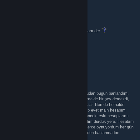
✪ dynn'aKf - Emekli Albay
Jun 16 @ 2:22am
Selamınaleyküm desem kaç kişi Aleykümselam der
⌁ silvAA
Jun 7 @ 8:54am
sw kapalı mı la
Ancalagon
Jun 6 @ 3:58am
2023ten beri bu hesabımla oynadığım sunucudan bugün banlandım.
Sürekli girip oynamama rağmen adminler normalde bir şey demezdi,
bugün aniden main hesabın bu mu diye sordular. Ben de herhalde
smurf hesap kullanmak yasaktır diye düşünüp evet main hesabım
dedim (gercekten de main hesabım bundan önceki eski hesaplarımı
kaybettim). Sonra aniden sunucudan ban yedim durduk yere. Hesabım
daha 50 saatken bile awp sunucusunda saatlerce oynuyordum her gün
ama bir gün bile main hesap mevzusu yüzünden banlanmadım.
Anlamadım cidden garip