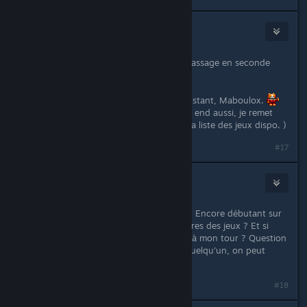
Kakhi
Feb 10, 2018 @ 6:53am
Hello
- Mise à jour de l'intitulé, passage en seconde
page oblige. ;)
( Et j'ai bien reçue ton message à l'instant, Maboulox.
Pas de soucis, courage, et bon week end aussi, je remet
donc la clef de Stardew Valley dans la liste des jeux dispo. )
#17
devourment06
Feb 14, 2018 @ 12:29pm
Hello, c'est Florent06 sur Grospixels. Encore débutant sur
Steam, c'est quoi le principe ? Tu offres des jeux ? Et si
c'est le cas, comment offrir des jeux à mon tour ? Question
subsidiaire : une fois le jeu offert à quelqu'un, on peut
toujours y jouer ou c'est mort ?
#18