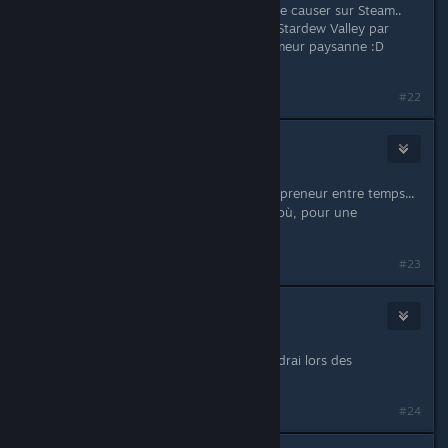
C'est vrai que je n'ai pas l'habitude de causer sur Steam..
Kollembole, tu as toujours ta clé de Stardew Valley par
hasard? FInalement je me sens d'humeur paysanne :D
Merci!
#22
Kakhi
Mar 3, 2018 @ 3:35am
Ah, vraiment désolée, elle à trouvée preneur entre temps...
( - Mais j'en prends note au cas où, pour une
prochaine fois.
)
#23
IsKor
Mar 3, 2018 @ 4:43am
Merci à toi, te fatigue pas, je le prendrai lors des
prochaines soldes :)
#24