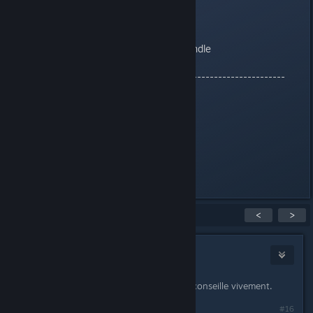
* Non-Steam :
- Sifu Deluxe Edition Upgrade Bundle
---------------------------------------------------------
*BaXteR :
- Deponia
------------------------------
Last edited by
Kakhi
;
Nov 13, 2024 @ 11:28pm
Showing
16
-
30
of
50
comments
<
>
Maboulox
Feb 10, 2018 @ 6:33am
J'ai beaucoup aimé Evoland 2, je le conseille vivement.
#16