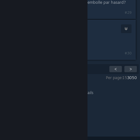
Ton Starbound est encore dispo Kollembolle par hasard?
#29
Kakhi
Aug 12, 2018 @ 7:34am
Heureusement, oui.
#30
Showing
16
-
30
of
50
comments
<
>
Per page:
15
30
50
All Discussions
>
General Discussions
>
Topic Details