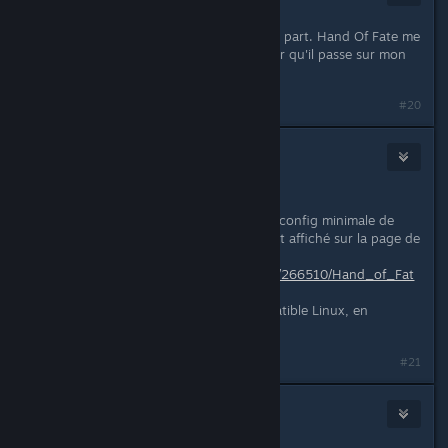
Feb 21, 2018 @ 9:17am
Ah ben merci, c'est très sympa de ta part. Hand Of Fate me
dirait bien (même si je ne suis pas sur qu'il passe sur mon
ordi)
#20
Kakhi
Feb 22, 2018 @ 12:08am
Ok, pas de soucis.
( Si tu veux au moins t'assurer de la config minimale de
l'ordi, pour ce jeu, c'est normalement affiché sur la page de
magasin :
http://store.steampowered.com/app/266510/Hand_of_Fat
e/
- Bon point, Hand of Fate est compatible Linux, en
passant.
)
#21
IsKor
Mar 3, 2018 @ 3:22am