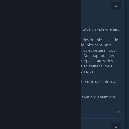
Kakhi
Feb 14, 2018 @ 1:19pm
Bienvenue à toi
C'est pas spécialement un jeu, mais plutôt un vide-grenier,
au départ.
( Un peu comme le topic des dons et des doublons, sur le
forum de Grospixels - et comme les doubles sont bien
souvent issus d'achats en "bundles", ici, et ce serait pour
éviter une forme de gaspillage.
) - Du coup, oui rien
n'empêche à d'autres personnes de proposer aussi des
jeux en doubles dans ce cadre, s'ils le souhaitent, mais il
n'y a pas d'obligations d'échanges non plus.
( Voilà, j'espère que l'explication n'est pas trop confuse...
^^' )
Et réponse subsidiaire : Les clefs d'activations steam ont
effectivement un usage unique.
#19
devourment06