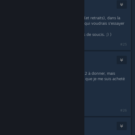
Kakhi
May 26, 2018 @ 4:05am
Petite update, avec quelques ajouts (et retraits), dans la
liste, dont RPG Maker XP, pour ceux qui voudrais s'essayer
à ce type de logiciel.
( Et Hand of Fate est toujours là, pas de soucis. ;) )
#25
IsKor
Jun 12, 2018 @ 8:16am
Tiens, pour info j'ai un Dawn of War 2 à donner, mais
uniquement sur steam en gift, parce que je me suis acheté
l'édition complète.
Des amateurs?
EDIT: clé donnée. :)
Last edited by
IsKor
;
Jul 8, 2018 @ 1:29pm
#26
Kakhi
Jul 8, 2018 @ 4:47am