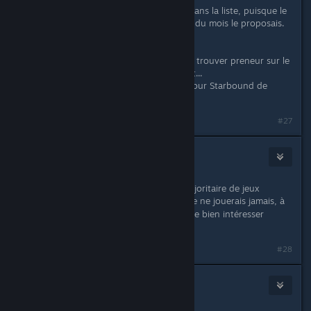
- Up ! -
Ajout de A Hat in Time dans la liste, puisque le
dernier abonnement humble bundle du mois le proposais.
( Et je fais suivre l'info sur le forum. )
[Edit] Bon, bin voilà... Il vient déjà de trouver preneur sur le
forum. ^^" - A la prochaine, ceci-dit...
( Et au fait, il y a toujours une clef pour Starbound de
disponible. :) )
Last edited by
Kakhi
;
Jul 9, 2018 @ 2:34am
#27
Kakhi
Aug 12, 2018 @ 1:27am
* Update du mois, avec ajout majoritaire de jeux
bundlés auxquels de toutes façons je ne jouerais jamais, à
priori.
Mais qui pourrais peut-être bien intéresser
d'autres personnes, ici, qui sait ?
#28
IsKor
Aug 12, 2018 @ 7:21am