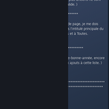
pas sûre à 100% d'être encore valide. )
******** Edit du 10/02/2018 *********
Nous en sommes déjà à la seconde page, je me dois
donc de rendre la liste visible dans l'intitulé principale du
sujet.
Re-Bonne-Année à Tous et à Toutes.
******* Edit du 02/01/2019 *************
Deux ans, déjà ? ( ^^' Enfin, re-re-bonne-année, encore
une fois, avec quelques nouveaux ajouts à cette liste. )
****************************************************
***************************************************
[Nouvelle liste du 04/11/2023]