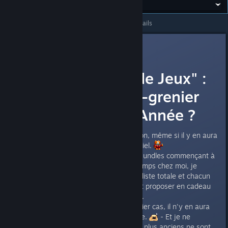
All Discussions
>
General Discussions
>
Topic Details
Kakhi
Dec 28, 2016 @ 7:10am
"Steam : Trop de Jeux" :
GiveAway-vide-grenier
de la nouvelle Année ?
Bonjour, je poste ici ma suggestion, même si il y en aura
surement un écho sur le site officiel.
Les doublons de clefs issues de Bundles commençant à
s'accumuler depuis un bout de temps chez moi, je
propose-donc soit de poster une liste totale et chacun
choisira, comme sur le forum, soit proposer en cadeau
une clef de jeu selon les wishlists.
( Mais évidemment, dans ce dernier cas, il n'y en aura
pas forcément pour tout le monde.
- Et je ne
cacherais pas que certains codes plus anciens ne sont