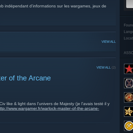
eb indépendant d’informations sur les wargames, jeux de
Foun
Lang
Locat
VIEW ALL
ASSO
VIEW ALL
(2)
er of the Arcane
 like & light dans l'univers de Majesty (je l'avais testé il y
ttp://www.wargamer.fr/warlock-master-of-the-arcane-
-moi un message. Je verrais demain et si il y a plusieurs