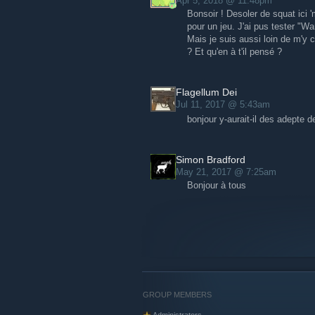
Apr 5, 2018 @ 11:48pm
Bonsoir ! Desoler de squat ici '
pour un jeu. J'ai pus tester "Wa
Mais je suis aussi loin de m'y c
? Et qu'en à t'il pensé ?
Flagellum Dei
Jul 11, 2017 @ 5:43am
bonjour y-aurait-il des adepte d
Simon Bradford
May 21, 2017 @ 7:25am
Bonjour à tous
GROUP MEMBERS