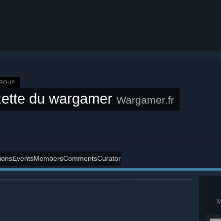
GROUP
ette du wargamer
Wargamer.fr
ions
Events
Members
Comments
Curator