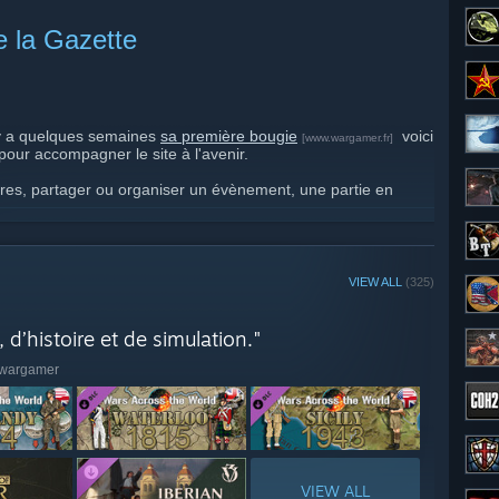
e la Gazette
 y a quelques semaines
sa première bougie
voici
[www.wargamer.fr]
ur accompagner le site à l'avenir.
ires, partager ou organiser un évènement, une partie en
nge avec l'amusant nouveau système de cartes à
n message par ici aussi.
french people, wargamers being english friendly this group is of
nglish. Language shall not be a barrier to enjoy good games.
VIEW ALL
(325)
d’histoire et de simulation."
u wargamer
VIEW ALL