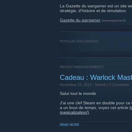
La Gazette du wargamer est un site w
stratégie, d’histoire et de simulation.
Gazette du wargamer
[www.wargamer.fr]
POPULAR DISCUSSIONS
RECENT ANNOUNCEMENTS
Cadeau : Warlock Mast
November 22, 2013 -
Stramb
| 3 Comments
Salut tout le monde
J'ai une clef Steam en double pour ce Civ
a un bout de temps, voyez cet article
h
magicalization/)
.
Si cela intéresse quelqu'un ici, laissez
READ MORE
intéressés, on tirera au sort.