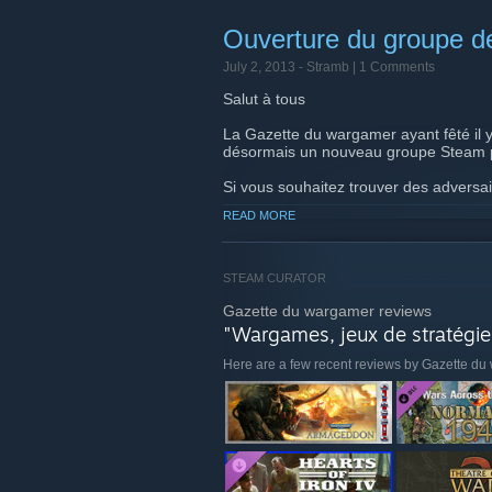
Ouverture du groupe d
July 2, 2013 -
Stramb
| 1 Comments
Salut à tous
La Gazette du wargamer ayant fêté il
désormais un nouveau groupe Steam po
Si vous souhaitez trouver des adversa
multi, ou pourquoi pas faire des écha
READ MORE
collectionner, n'hésitez pas à laisser u
Also, even if it's a group initially for 
course also open for those speaking e
STEAM CURATOR
En tous cas, soyez les bienvenue !
Gazette du wargamer reviews
"Wargames, jeux de stratégie, 
Here are a few recent reviews by Gazette d