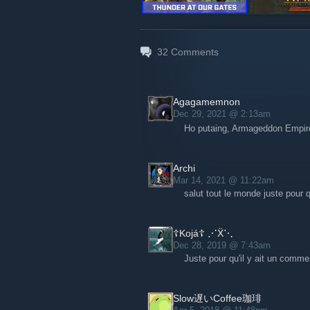
32
Comments
Agagamemnon
Dec 29, 2021 @ 2:13am
Ho putaing, Armageddon Empire
Archi
Mar 14, 2021 @ 11:22am
salut tout le monde juste pour 
☦Kojá☦ ⋰Ẍ⋱
Dec 28, 2019 @ 7:43am
Juste pour qu'il y ait un comme
Slow遅いCoffee珈琲