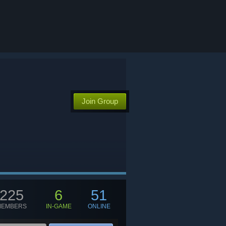
Join Group
225
6
51
MEMBERS
IN-GAME
ONLINE