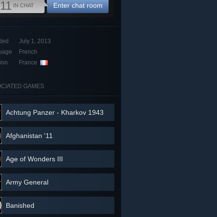
11
Enter chat room
IN CHAT
ded
July 1, 2013
uage
French
ion
France
CIATED GAMES
Achtung Panzer - Kharkov 1943
Afghanistan '11
Age of Wonders III
Army General
Banished