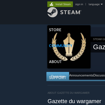
Install Steam
sign in
|
language
STORE
STEAM 
Gaz
COMMUNITY
ABOUT
Announcements
Discuss
Overview
SUPPORT
ABOUT GAZETTE DU WARGAMER
Gazette du wargamer