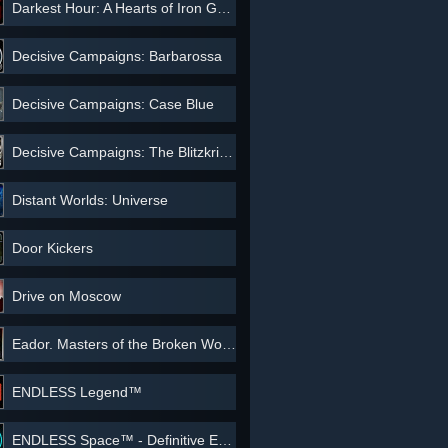
Darkest Hour: A Hearts of Iron Game
Decisive Campaigns: Barbarossa
Decisive Campaigns: Case Blue
Decisive Campaigns: The Blitzkrieg from Warsaw to Paris
Distant Worlds: Universe
Door Kickers
Drive on Moscow
Eador. Masters of the Broken World
ENDLESS Legend™
ENDLESS Space™ - Definitive Edition