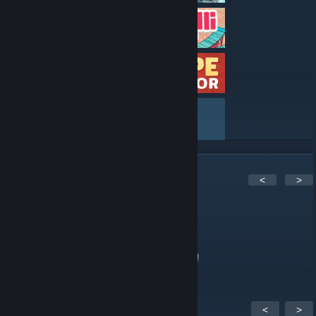
VIEW ALL
1
Comments
<
>
Dominik|Dotoo[GER]
Dec 31, 2018 @ 1:14pm
Euch allen einen guten Rutsch ins Jahr 2019!
<
>