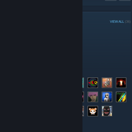
GROUP MEMBERS
VIEW ALL
(36)
Administrators
Moderators
Members