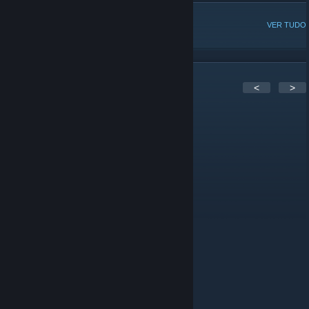
DISCUSSÕES POPULARES
VER TUDO
6
comentários
<
>
Chirs
22 abr. 2025 às 22:06
What happened to forumthon boards?
Meyer Lansky
20 abr. 2019 às 12:04
Meyer = Poet btw
Meyer Lansky
20 abr. 2019 às 12:04
Hi Everyone. How's are things going?