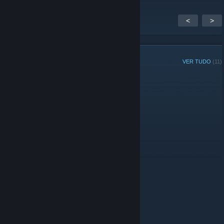
<
>
MEMBROS DO GRUPO
VER TUDO
(11)
Administradores
Membros
© Valve Corporation. Todos os direitos reservados.
Todas as marcas comerciais são propriedade dos
respetivos proprietários nos E.U.A. e outros países.
Política de Privacidade
|
Termos legais
|
Acessibilidade
|
Acordo de Subscrição Steam
|
Reembolsos
|
Cookies