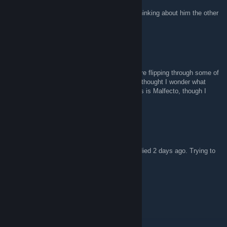
btw, sorry to hear about Phiction. Was just thinking about him the other
day. :(
Raves
23 abr. 2017 às 23:54
Sorry to hear about Rey. I was just sitting here flipping through some of
the old artwork from the original board, and I thought I wonder what
happens if I google this... and here I am. This is Malfecto, though I
don't know if you guys still remember me.
Ph|2eoN
7 abr. 2017 às 15:23
Just to let you know that Phiction, aka Rey died 2 days ago. Trying to
contact our old friends of SoI / Forumthon
Meyer Lansky
9 jan. 2014 às 7:34
Forumthon?!!!! OMG!!