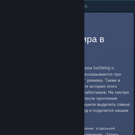
All Discussions
>
Group main Forum
>
Topic Details
{[|||RUS|||]}Res.Centralnui
Sep 11, 2013 @ 7:53pm
Режим командира в
Battlefield 4
Недавно была опубликована
статья
в русском battlelog о
[battlelog.battlefield.com]
режиме командира. В которой рассказывается про
некоторые возможности "нового" режима. Также в
оригинальной статье описывается история этого
режима и несколько слов от разработчиков. Не смотря
на все, что там написано, даже после прочтения
осталось много вопросов. Мы решили выделить самые
ключевые моменты на наш взгляд и поделится нашим
мнением:
Было решено сделать командование отдельной 
задачей – это очень важное изменение. Теперь 