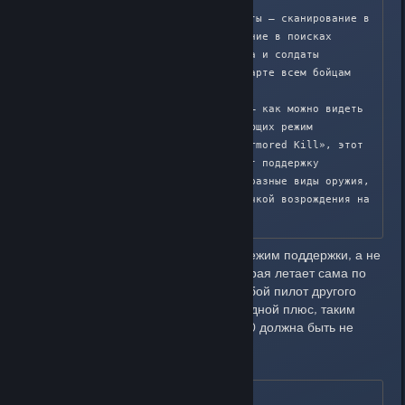
ракетном ударе;

- два вида сканирования карты – сканирование в 
поисках техники и сканирование в поисках 
пехоты. Обнаруженная техника и солдаты 
длительное время видны на карте всем бойцам 
вашей команды;

- штурмовой самолет AC-130 – как можно видеть 
в видеороликах, демонстрирующих режим 
командира и в ролике BF3 «Armored Kill», этот 
грозный самолет обеспечивает поддержку 
наземных частей, используя разные виды оружия, 
а также служит мобильной точкой возрождения на 
большой части карты.
Сам факт переноса АС-130 в режим поддержки, а не
какой-то консервной банки которая летает сама по
себе и которую может сбить любой пилот другого
самолета за один заход - очередной плюс, таким
образом эффективность АС-130 должна быть не
ниже, чем в серии Call of Duty.
Система ресурсов отряда
