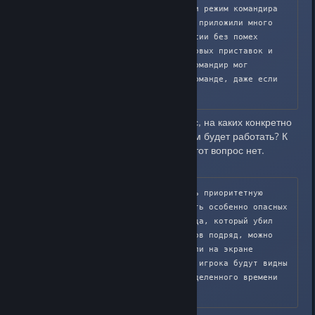
Наконец, мы решили перенести режим командира 
на мобильные устройства. Мы приложили много 
усилий, чтобы мобильные версии без помех 
работали с версиями для игровых приставок и 
компьютеров, чтобы каждый командир мог 
эффективно помогать своей команде, даже если 
он находится не дома.
Это логичный ход, но вот вопрос, на каких конкретно
"мобильных" устройствах, режим будет работать? К
сожалению в статье ответа на этот вопрос нет.
...командир может обозначать приоритетную 
цель, что помогает уничтожать особенно опасных 
противников. Вражеского бойца, который убил 
шесть или более ваших игроков подряд, можно 
будет выбрать в качестве цели на экране 
командира. Координаты этого игрока будут видны 
всей команде в течение определенного времени 
(в данный момент 45 секунд).