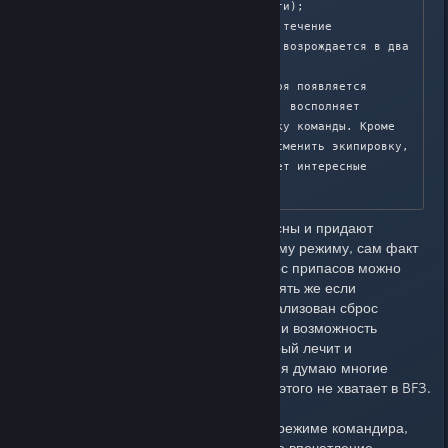
зависимости от типа местности);

- быстрое развертывание – в течение 
ограниченного времени отряд возрождается в два 
раза быстрее;

- сброс припасов: на поле боя появляется 
большой ящик, который лечит, восполняет 
припасы и ремонтирует технику команды. Кроме 
того, бойцы команды смогут сменить экипировку, 
что, на наш взгляд, открывает интересные 
тактические возможности.
Все указанные единицы интересны и придают
большой плюс и значимость этому режиму, сам факт
того, что высадку техники и сброс припасов можно
контролировать уже хорошо. Опять же если
сравнивать BF3, как там был реализован сброс
техники - огромная разница. Да и возможность
сбросить "большой ящик", который лечит и
ремонтирует технику команды - я думаю многие
игроки задумывались о том, как этого не хватает в BF3.
Исходя из того, что говорится о режиме командира,
создается только положительное впечатление.