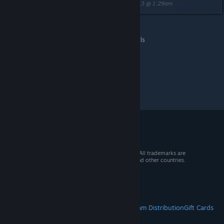
Last edited by
{[|||RUS|||]}Res.Centralnui
;
Sep 12, 2013 @ 1:29am
All Discussions
>
Group main Forum
>
Topic Details
© 2026 Valve Corporation. All rights reserved. All trademarks are
property of their respective owners in the US and other countries.
VAT included in all prices where applicable.
Get Mobile Apps
STEAM
About Steam
Steam SSA
Steamworks
Steam Distribution
Gift Cards
VALVE