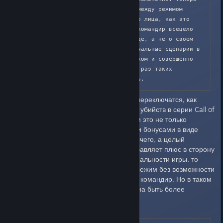
вы не можете переключаться между режимом 
командира и видом от первого лица, как это 
было в BF2. Таким образом, командир всецело 
занят заботой о своей команде, а не о своем 
персонаже. Мы все помним печальные сценарии в 
BF2: «Командир управлял танком и совершенно 
забыл о своей команде». Как раз таких 
сценариев мы хотели избежать.
Если режим командира мог бы переключатся, как
например использование серий убийств в серии Call of
Duty было бы не плохо, но, если это не только
поддержка команды различными бонусами в виде
крылатой ракеты, радаров и прочего, а целый
комплекс действий, который добавляет плюс в сторону
масштабности и многофункциональности игры, то
конечно лучше, если это будет режим без возможности
переключения. Командир - есть командир. Но в таком
случае функциональность должна быть более
разнообразной.