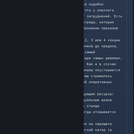
Данные ресурсы зарабатываются подобно 
оперативным улучшениям, так что у опытного 
бойца отряда с ними не будет затруднений. Есть 
специальная шкала ресурсов отряда, которая 
заполняется при успешном выполнении приказов 
командира.

Каждый ресурс использует 1, 2, 3 или 4 секции 
этой шкалы. Если шкала заполнена до предела, 
командир может использовать самый 
дорогостоящий ресурс или четыре самых дешевых, 
– в зависимости от ситуации. Как и в случае 
гибели всего отряда, часть шкалы опустошается 
при использовании ресурса – мы стремились 
сохранить сходство с системой оперативных 
улучшений отряда.

В этой системе доступны следующие ресурсы:

- повышение отряда – индивидуальные шкалы 
оперативных улучшений бойцов отряда 
продвигаются до значения, когда открывается 
новая возможность;

- сброс техники – на поле боя на парашюте 
опускается квадроцикл или легкий катер (в 