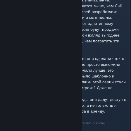
Battlefield 4 и без того в разы кажется выше, чем Call
of Duty Ghosts, но с каждой неделей разработчики
выкладывают новые подробности и материалы,
которые даже шанса не оставляют однотипному
конкуренту серии. Неизвестно какие будут продажи
новой части Call of Duty, но на мой взгляд выгоднее
купить премиум для Battlefield 4, чем потратить эти
деньги на новую Call of Duty.
DICE удивляют, сам факт того, что они сделали что-то
из того, что хотелось игрокам и не просто выложили
"как есть", а переработали и сделали лучше, это
несомненно плюс! Обычно все было шаблонно и
однотипно, но неужели разработчики этой серии стали
задумываться о том, чего хотят игроки? Даже не
верится.
Будем надеяться, что когда-нибудь, они дадут доступ к
серверному пакету игры для всех, а не только для
компаний, которые сдают сервера в аренду.
Обсудить новость на Форуме
[www.moh-rus.com]