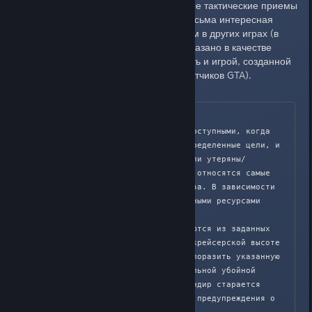
Что позволит использовать новые тактические приемы
на основе этой возможности. Весьма интересная
задача, которая встречалась нам в других играх (в
особенности не в GTA как там указано в качестве
примера, а в APB Reloaded, пусть и игрой, созданной
некоторыми из когда-то разработчиков GTA).
Система главных ресурсов

Данные ресурсы становятся доступными, когда 
ваша команда захватывает определенные цели, и 
недоступными, если такие цели утеряны/
уничтожены. К этим ресурсам относятся самые 
мощные и эффективные средства. В зависимости 
от карты и режима игры главными ресурсами 
могут быть:

- крылатые ракеты – запускаются из заданных 
позиций на карте, летят на крейсерской высоте 
и по дуге снижаются, чтобы поразить указанную 
область. Обладают сокрушительной убойной 
силой, поэтому хороший командир старается 
всегда использовать систему предупреждения о 