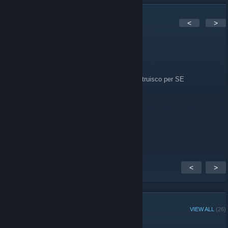
2
Comments
<
>
TORGMASTER
Oct 25, 2021 @ 11:44am
buongiorno!!!!! sono un Space engineer...costruisco per SE
Shin89
Jul 4, 2016 @ 8:18am
Fate schifoooo! buuuh! al rogo!!!
<
>
GROUP MEMBERS
VIEW ALL
(26)
Administrators