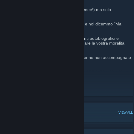
Nessuna pretesa di successo o fama (heheeee!) ma solo
divertimento.
Un dì ci dissero "Perché non vi registrate?" e noi dicemmo "Ma
Magalli!" e così fu!
Demenzialità, scorrettezza politica, riferimenti autobiografici e
Jessica Fletcher potrebbero ahsgfuiahsfbfsare la vostra moralità.
Avete stato avvisati!
Altamente sconsigliato a un pubblico minorenne non accompagnato
e a tutti i presi a male.
P.S.: Kebab
Youtube
Facebook
[www.facebook.com]
Google+
[plus.google.com]
POPULAR DISCUSSIONS
VIEW ALL