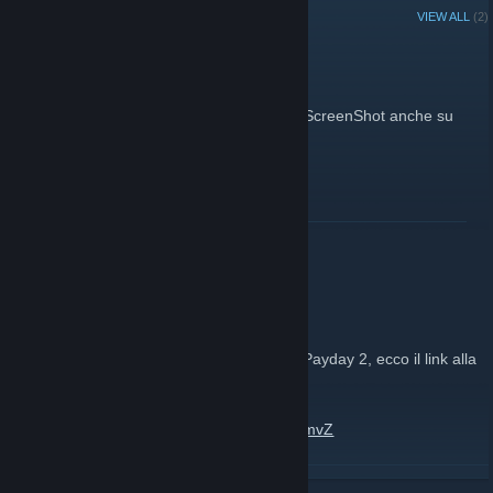
RECENT ANNOUNCEMENTS
VIEW ALL
(2)
Faccialibro sia
July 11, 2016 -
Deiv
| 1 Comments
Oltre a Steam è possibile pubblicare i vari ScreenShot anche su
Facebook!
https://www.facebook.com/diendi.channel/
READ MORE
Dìendì - Payday 2
July 6, 2016 -
Deiv
| 0 Comments
Se volete rimanere aggiornati sui video di Payday 2, ecco il link alla
playlist sul nostro canale
https://www.youtube.com/playlist?
list=PLjqigNxK6KhQItUI5aT8DJHHjcONeYmvZ
Se avete richieste o commenti accomodatevi pure, vi aspettiamo!
READ MORE