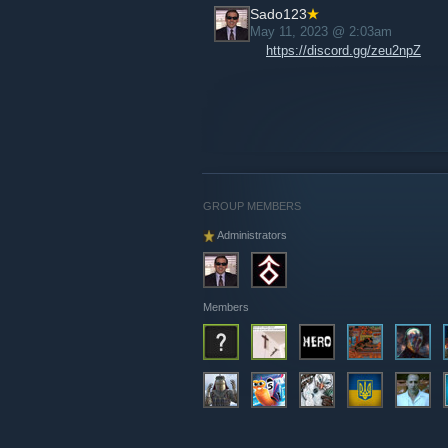
Sado123
May 11, 2023 @ 2:03am
https://discord.gg/zeu2npZ
GROUP MEMBERS
Administrators
Members