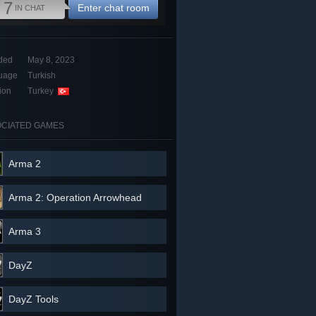
7
Enter chat room
IN CHAT
ded
May 8, 2023
uage
Turkish
ion
Turkey
CIATED GAMES
Arma 2
Arma 2: Operation Arrowhead
Arma 3
DayZ
DayZ Tools