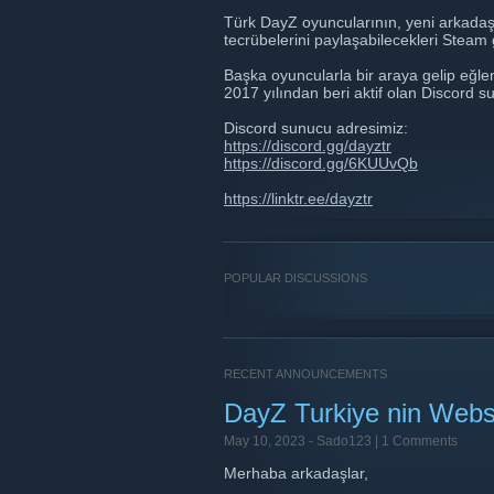
Türk DayZ oyuncularının, yeni arkadaşla
tecrübelerini paylaşabilecekleri Steam
Başka oyuncularla bir araya gelip eğlen
2017 yılından beri aktif olan Discord 
Discord sunucu adresimiz:
https://discord.gg/dayztr
https://discord.gg/6KUUvQb
https://linktr.ee/dayztr
POPULAR DISCUSSIONS
RECENT ANNOUNCEMENTS
DayZ Turkiye nin Websi
May 10, 2023 -
Sado123
| 1 Comments
Merhaba arkadaşlar,