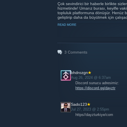
Çok sevindirici bir haberle birlikte siz
hizmetinde! Umarız burası, keyifle vakit 
topluluk platformuna dönüşür. Henüz b
geliştirip daha da büyütmek için çalış
serverı veya farklı bir server açma fikr
READ MORE
gerçekleştirmek için sabırsızlanıyoruz.
Sizleri, web sitemize ve sosyal medya he
topluluğumuz daha da güçlenecek. İlgin
https://dayzturkiye.com/
Saygılarımızla. (DayZ Türkiye Topluluğ
3
Comments
https://discord.gg/zeu2npZ
bhdrozgn
Aug 26, 2024 @ 6:37am
Discord sunucu adresimiz:
https://discord.gg/dayztr
Sado123
Jul 27, 2023 @ 2:55pm
https//dayzturkiye/com