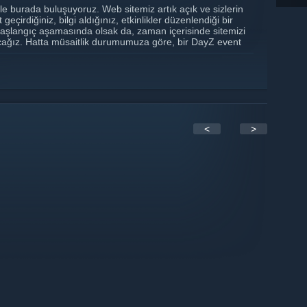
lerle burada buluşuyoruz. Web sitemiz artık açık ve sizlerin
geçirdiğiniz, bilgi aldığınız, etkinlikler düzenlendiği bir
aşlangıç aşamasında olsak da, zaman içerisinde sitemizi
acağız. Hatta müsaitlik durumumuza göre, bir DayZ event
i bile gündeme gelebilir. Tüm bu planları ve daha fazlasını
saplarımıza bekliyoruz. Katkılarınızla birlikte,
iz ve desteğiniz için şimdiden teşekkür ederiz.
u Ekibi)
<
>