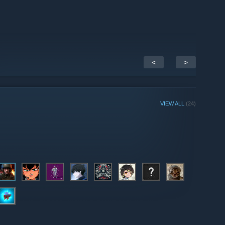
<
>
VIEW ALL
(24)