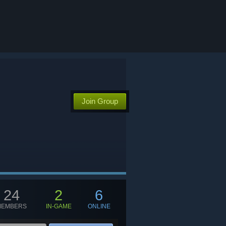
Join Group
24
2
6
MEMBERS
IN-GAME
ONLINE