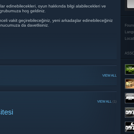
r edinebilecekleri, oyun hakkında bilgi alabilecekleri ve
 grubumuza hoş geldiniz.
celi vakit geçirebileceğiniz, yeni arkadaşlar edinebileceğiniz
sunucumuza da davetlisiniz.
Foun
Lang
Locat
ASSO
VIEW ALL
VIEW ALL
(1)
tesi