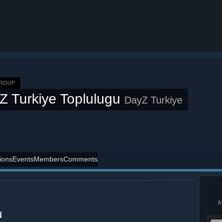
GROUP
Z Turkiye Toplulugu
DayZ Turkiye
ions
Events
Members
Comments
u