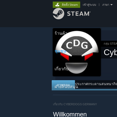
ติดตั้ง Steam
เข้าสู่ระบบ
|
ภาษา
ร้านค้า
กลุ่ม STE
Cy
ชุมชน
เกี่ยวกับ
ประกาศ
กระดานสนทนา
กิ
ภาพรวม
ฝ่ายสนับสนุน
เกี่ยวกับ CYBERDOGS GERMANY
Willkommen