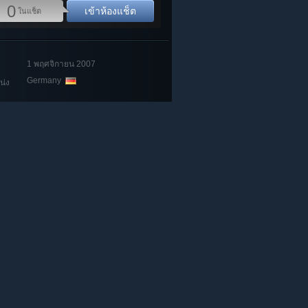
0
เข้าห้องแช็ต
ในแช็ต
1 พฤศจิกายน 2007
Germany
น่ง