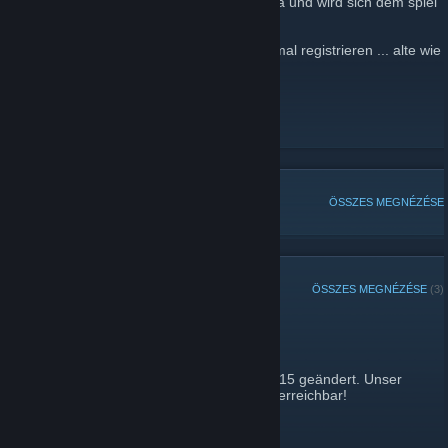
nach fast 2 jahren pause ist CDG wieder da und wird sich dem spiel
HalfLife2 hingeben ...
und hier können sich die members schon mal registrieren ... alte wie
neue ;)
Cyberdogs Germany
[www.cyberdogs.de]
[url][/url]
[url][/url]
NÉPSZERŰ TÉMÁK
ÖSSZES MEGNÉZÉSE
KÖZELMÚLTBELI BEJELENTÉSEK
ÖSSZES MEGNÉZÉSE
(3)
Server Änderung
2010. január 30. -
WARDevil
| 0 megjegyzés
Der Serverport hat sich von 27400 auf 27015 geändert. Unser
Server ist nun unter 194.29.237.53:27015 erreichbar!