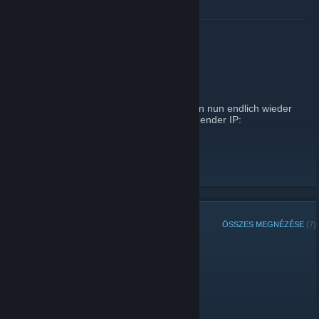
OLVASD TOVÁBB
Neuer Server
2010. január 14. -
WARDevil
| 0 megjegyzés
Hallo liebe Cyberdogs-Mitglieder. Wir haben nun endlich wieder
einen eigenen Server. erreichbar unter folgender IP:
194.29.237.53:27400
viel Spaß beim Zocken
OLVASD TOVÁBB
CSOPORTTAGOK
ÖSSZES MEGNÉZÉSE
(7)
Adminisztrátorok:
Tagok: