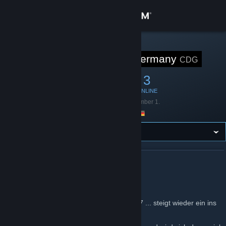
Bejelentkezés
Áruház
STEAM CSOPORT
Cyberdogs Germany
CDG
Közösség
7
0
3
TAG
JÁTÉKBAN
ONLINE
Névjegy
Alapítva:
2007. november 1.
Hely:
Germany
Támogatás
Nyelvváltás
A(Z) CYBERDOGS GERMANY CSOPORTRÓL
A Steam mobilalkalmazás beszerzése
Willkommen
Asztali weboldalra váltás
CyberDogsGermany online clan since 1997 ... steigt wieder ein ins
spielgeschehen ...