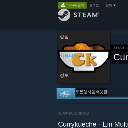
Steam 설치
로그인
|
언어
상점
STEAM 
Cu
커뮤니티
정보
토론
행사
멤버
댓글
개요
지원
CURRYKUECHE 정보
Currykueche - Ein Mul