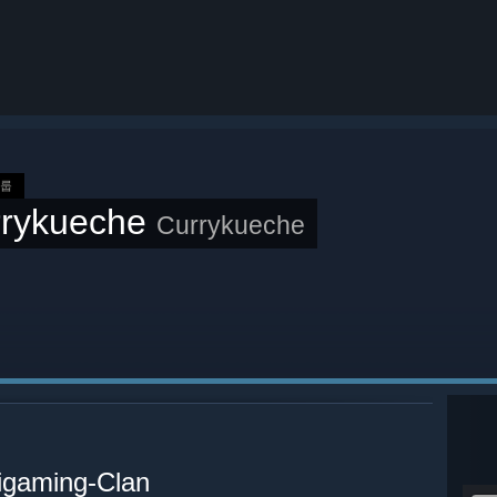
그룹
rrykueche
Currykueche
tigaming-Clan