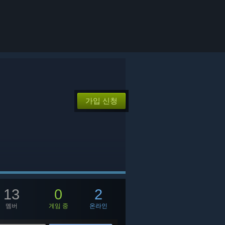
가입 신청
13
0
2
멤버
게임 중
온라인