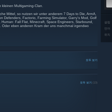
 kleinen Multigaming-Clan.
che Mittel, so nutzen wir unter anderem 7 Days to Die, ArmA,
 Defenders, Factorio, Farming Simulator, Garry's Mod, Golf
e, Human: Fall Flat, Minecraft, Space Engineers, Starbound,
설립
ed . Oder eben anderen Kram der uns manchmal irgendwo
언어
위치
모두 보기
모두 보기
(13)