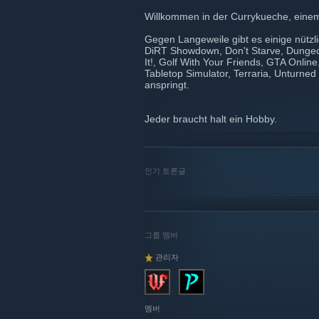
Willkommen in der Currykueche, einem
Gegen Langeweile gibt es einige nützli
DiRT Showdown, Don't Starve, Dungeon
It!, Golf With Your Friends, GTA Onlin
Tabletop Simulator, Terraria, Unturn
anspringt.
Jeder braucht halt ein Hobby.
인기 토론글
그룹 멤버
관리자
멤버