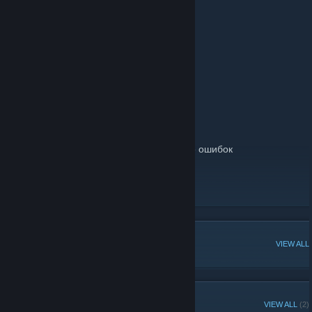
Наши сервера:
МЯСНОЙ CSDM © Пушки и Лазеры
IP-адрес: 62.122.213.251:27015
ОПАСНЫЙ CSDM © Пушки и Лазеры
IP-адрес: 37.230.137.207:27015
Немного о проекте:
• Высокая производительность серверов
• Высокий онлайн
• Работают 24/7
• Частые конкурсы и акции
• Регулярные обновления и исправление ошибок
Наш сайт
[cs-howmust.ru]
Группа ВКонтакте
[vk.com]
Чат Telegram
[t.me]
POPULAR DISCUSSIONS
VIEW ALL
RECENT ANNOUNCEMENTS
VIEW ALL
(2)