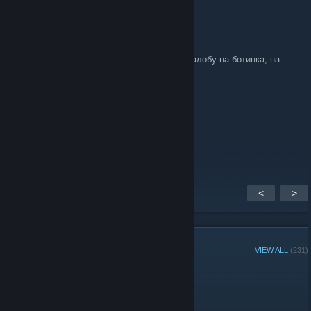
Carbon
Sep 30, 2018 @ 9:04am
Дядя Вася, Подавай заявку на разбан и жалобу на ботинка, на
Сайт
[cs-howmust.ru]
Carbon
Mar 27, 2017 @ 2:19am
В группе конкурс идет.
<
>
GROUP MEMBERS
VIEW ALL
(231)
Administrators