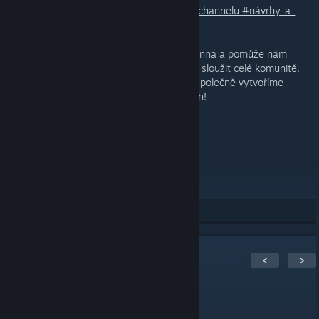
komentářích a nebo na našem
Discordu v channelu #⁠návrhy-a-
bugy
[discord.com]
Vaše zpětná vazba je pro nás nesmírně cenná a pomůže nám
znovu vytvořit servery, které budou skvěle sloužit celé komunitě.
Těšíme se na vaše názory a doufáme, že společně vytvoříme
úžasné herní zážitky jako v minulých letech!
Děkujeme a těšíme se na vás na serveru!
S pozdravem,
Caleon1 & Fastmancz
19
Rate up
2
Comments
<
>
magistr