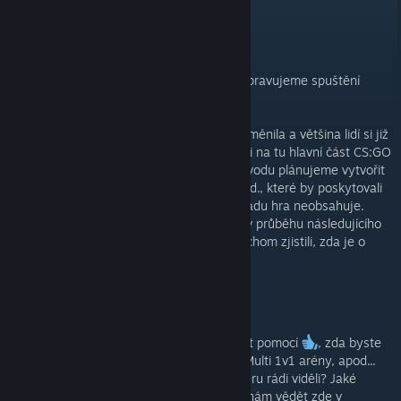
JUN 1, 2024 @ 10:27AM -
CALEON1
Ahoj hráči!
Po delší pauze máme skvělou zprávu – připravujeme spuštění
nového herního serveru pro hru CS2!
Víme, že se doba od provozování JB/MG změnila a většina lidí si již
našla náhrady (jiné hry) a nebo se zaměřili na tu hlavní část CS:GO
/ CS2 a to je kompetitivní hraní. Z toho důvodu plánujeme vytvořit
kompetitivní servery typu "1v1 arény" apod., které by poskytovali
hráčům nejlepší zážitek a nabídli co v základu hra neobsahuje.
Naším cílem je vypuštění prvního serveru v průběhu následujícího
měsíce, ale potřebujeme vaši pomoc, abychom zjistili, zda je o
tento nápad skutečně zájem.
Jak nám můžete pomoci?
1. Vyjádřete svůj zájem:
Dejte nám vědět pomocí
, zda byste
měli zájem o "kompetitivní" servery typu Multi 1v1 arény, apod...
2. Sdílejte své nápady:
Co byste na serveru rádi viděli? Jaké
funkce či úpravy byste preferovali? Dejte nám vědět zde v