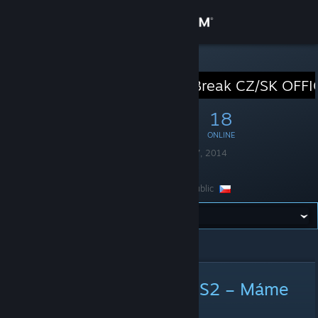
Sign in
Store
STEAM GROUP
[*CMG*] JailBreak CZ/SK OFF
Community
670
1
18
MEMBERS
IN-GAME
ONLINE
About
Founded
February 17, 2014
Language
Czech
Support
Location
Czech Republic
Change language
All Announcements
>
Announcement Details
Get the Steam Mobile App
View desktop website
Nový Herní Server pro CS2 – Máme
zájem o vaše názory!