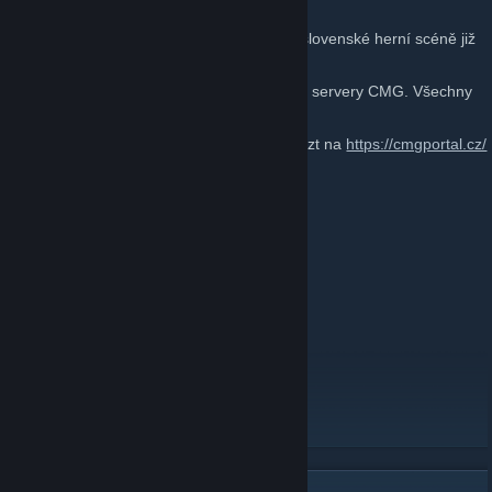
První CS:GO JailBreak server na české a slovenské herní scéně již
od roku 2013!
Tato skupina je pro lidi, kteří mají rádi naše servery CMG. Všechny
informace a události se dozvíte právě zde.
Více informací o CMG Portále můžete nalézt na
https://cmgportal.cz/
🌐Odkazy
===========
CMG Portál
[cmgportal.cz]
YouTube
Facebook
[www.facebook.com]
Instagram
[www.instagram.com]
Discord
[discord.gg]
===========
S pozdravem,
Fastmancz & CMG Tým.
🌐WEBOVÉ STRÁNKY CMG🌐
[cmgportal.cz]
🔫CS:GO SERVERY🔫
[cmgportal.cz]
💬DISCORD💬
[discord.gg]