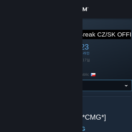
로그인
상점
STEAM 그룹
[*CMG*] JailBreak CZ/SK OFF
커뮤니티
670
1
23
멤버
게임 중
온라인
정보
설립
2014년 2월 17일
언어
체코어
지원
Czech Republic
위치
언어 변경
Steam 모바일 앱 다운로드
[*CMG*] JAILBREAK CZ/SK OFFICIAL 정보
PC 웹사이트 보기
Vítejte na hlavní stránce [*CMG*]
Oficiální Steam skupina CMG