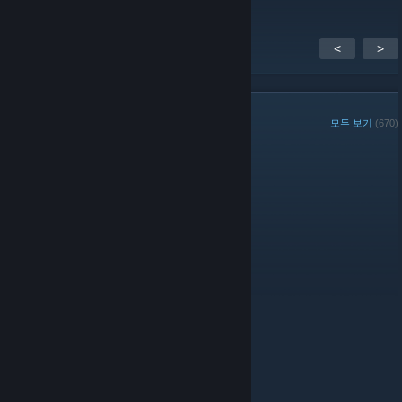
<
>
그룹 멤버
모두 보기
(670)
이 주의 그룹 플레이어:
관리자
© Valve Corporation. 모든 권리 보유. 모든 상표는 미국
및 기타 국가에서 각각 해당 소유자의 재산입니다.
개인정
보 처리방침
|
법적 고지
|
접근성
|
Steam 이용 약관
|
환불
|
쿠키