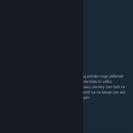
de_rats_csgo
2024년 4월 26일 오전 11시 29분
de_rats_kitchoon
chybi mi to fastiku, fleeN
also ♿
2023년 9월 16일 오후 3시 57분
cmg 3.0 kedy :D
🧦⛤DOBBY⛤🧦
2022년 3월 24일 오후 3시 41분
Ahoj mam otázku som fetak starsi hrac z cmg portalu csgo jailbreak
mma otazku na jednu mapu neviem ako sa vola bola to velka
miestnost a mi sme boli krpaty ako nase postavy secrety tam boli ze
si mohop mat motorovu pilu laser zbran premenit sa na banan joe atd
vies. Mi naposat akos a ta mapa volala ďakujem
EA_Danny ***********
2022년 2월 5일 오전 4시 09분
kokooss JB ešte funguje?