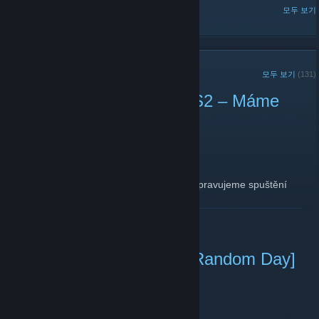
인기 토론글
모두 보기
최근 공지
모두 보기
(131)
Nový Herní Server pro CS2 – Máme
zájem o vaše názory!
2024년 6월 1일 -
Caleon1
| 댓글 2개
Ahoj hráči!
Po delší pauze máme skvělou zprávu – připravujeme spuštění
nového herního serveru pro hru CS2!
더 보기
Víme, že se doba od provozování JB/MG změnila a většina lidí si
již našla náhrady (jiné hry) a nebo se zaměřili na tu hlavní část
CS:GO / CS2 a to je kompetitivní hraní. Z toho důvodu plánujeme
vytvořit kompetitivní servery typu "1v1 arény" apod., které by
[v2.1.3] [14. 08. 2021] - [Random Day]
poskytovali hráčům nejlepší zážitek a nabídli co v základu hra
mód
neobsahuje. Naším cílem je vypuštění prvního serveru v průběhu
následujícího měsíce, ale potřebujeme vaši pomoc, abychom
zjistili, zda je o tento nápad skutečně zájem.
2021년 8월 14일 -
Fastmancz
| 댓글 0개